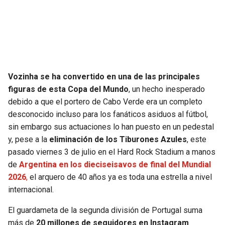
SEAHAWKS
PELICANS
BEARS
SPURS
LIONS
NUGGETS
Vozinha se ha convertido en una de las principales
figuras de esta Copa del Mundo
, un hecho inesperado
PACKERS
TIMBERWOLVES
debido a que el portero de Cabo Verde era un completo
desconocido incluso para los fanáticos asiduos al fútbol,
VIKINGS
THUNDER
sin embargo sus actuaciones lo han puesto en un pedestal
y, pese a la
eliminación de los Tiburones Azules
, este
FALCONS
TRAIL BLAZERS
pasado viernes 3 de julio en el Hard Rock Stadium a manos
de
Argentina en los dieciseisavos de final del Mundial
PANTHERS
JAZZ
2026
,
el arquero de 40 años ya es toda una estrella a nivel
internacional.
SAINTS
El guardameta de la segunda división de Portugal suma
más de
20 millones de seguidores en Instagram