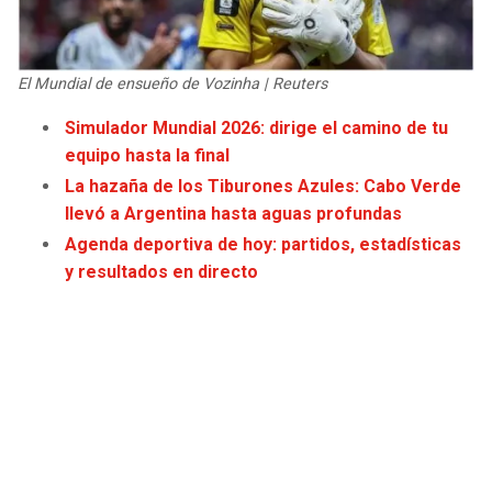
JAGUARS
WIZARDS
TITANS
WARRIORS
El Mundial de ensueño de Vozinha | Reuters
Simulador Mundial 2026: dirige el camino de tu
COWBOYS
CLIPPERS
equipo hasta la final
La hazaña de los Tiburones Azules: Cabo Verde
GIANTS
LAKERS
llevó a Argentina hasta aguas profundas
Agenda deportiva de hoy: partidos, estadísticas
EAGLES
SUNS
y resultados en directo
COMMANDERS
KINGS
CARDINALS
MAVERICKS
RAMS
ROCKETS
49ERS
GRIZZLIES