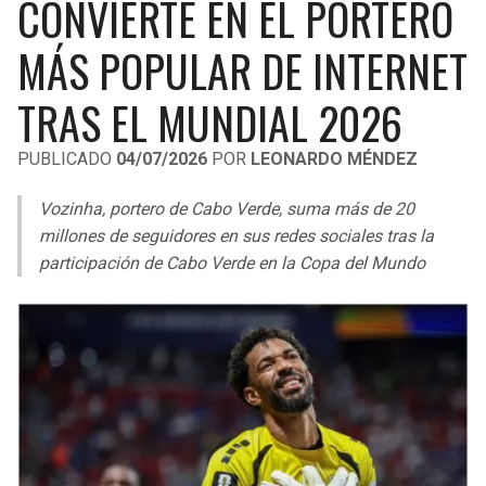
CONVIERTE EN EL PORTERO
LIGA DE EXPANSIÓN MX
UEFA EUROPA LEAGUE
MÁS POPULAR DE INTERNET
RAIDERS
CAVALIERS
LEAGUES CUP
UEFA CONFERENCE LEAGUE
TRAS EL MUNDIAL 2026
MLS
CHARGERS
PISTONS
PUBLICADO
04/07/2026
POR
LEONARDO MÉNDEZ
COPA LIBERTADORES
RAVENS
PACERS
Vozinha, portero de Cabo Verde, suma más de 20
COPA SUDAMERICANA
BENGALS
BUCKS
millones de seguidores en sus redes sociales tras la
LIGA BETPLAY
participación de Cabo Verde en la Copa del Mundo
BROWNS
HAWKS
OTRAS LIGAS
STEELERS
HORNETS
TEXANS
HEAT
COLTS
MAGIC