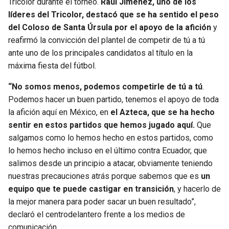
Tricolor durante el torneo.
Raúl Jiménez, uno de los
líderes del Tricolor, destacó que se ha sentido el peso
SEAHAWKS
PELICANS
del Coloso de Santa Úrsula por el apoyo de la afición
y
reafirmó la convicción del plantel de competir de tú a tú
BEARS
SPURS
ante uno de los principales candidatos al título en la
máxima fiesta del fútbol.
LIONS
NUGGETS
“No somos menos, podemos competirle de tú a tú
.
Podemos hacer un buen partido, tenemos el apoyo de toda
PACKERS
TIMBERWOLVES
la afición aquí en México, en
el Azteca, que se ha hecho
sentir en estos partidos que hemos jugado aquí.
Que
VIKINGS
THUNDER
salgamos como lo hemos hecho en estos partidos, como
lo hemos hecho incluso en el último contra Ecuador, que
FALCONS
TRAIL BLAZERS
salimos desde un principio a atacar, obviamente teniendo
nuestras precauciones atrás porque sabemos que es
un
PANTHERS
JAZZ
equipo que te puede castigar en transición
, y hacerlo de
la mejor manera para poder sacar un buen resultado”,
SAINTS
declaró el centrodelantero frente a los medios de
comunicación.