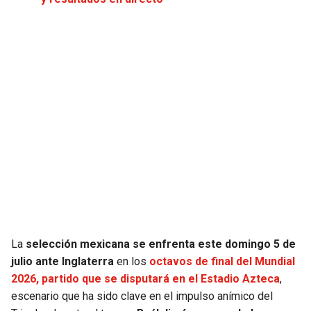
JAGUARS
WIZARDS
TITANS
WARRIORS
COWBOYS
CLIPPERS
GIANTS
LAKERS
EAGLES
SUNS
COMMANDERS
KINGS
CARDINALS
MAVERICKS
La
selección mexicana se enfrenta este domingo 5 de
julio ante Inglaterra
en los
octavos de final del Mundial
RAMS
ROCKETS
2026, partido que se disputará en el Estadio Azteca
,
escenario que ha sido clave en el impulso anímico del
49ERS
GRIZZLIES