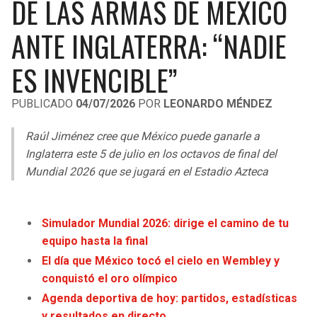
DE LAS ARMAS DE MÉXICO
LIGA DE EXPANSIÓN MX
UEFA EUROPA LEAGUE
ANTE INGLATERRA: “NADIE
RAIDERS
CAVALIERS
LEAGUES CUP
UEFA CONFERENCE LEAGUE
ES INVENCIBLE”
MLS
CHARGERS
PISTONS
PUBLICADO
04/07/2026
POR
LEONARDO MÉNDEZ
COPA LIBERTADORES
RAVENS
PACERS
Raúl Jiménez cree que México puede ganarle a
COPA SUDAMERICANA
BENGALS
BUCKS
Inglaterra este 5 de julio en los octavos de final del
LIGA BETPLAY
Mundial 2026 que se jugará en el Estadio Azteca
BROWNS
HAWKS
OTRAS LIGAS
STEELERS
HORNETS
Simulador Mundial 2026: dirige el camino de tu
equipo hasta la final
TEXANS
HEAT
El día que México tocó el cielo en Wembley y
conquistó el oro olímpico
COLTS
MAGIC
Agenda deportiva de hoy: partidos, estadísticas
y resultados en directo