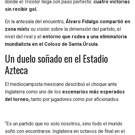
donde el Tricolor llega con paso perfecto:
cuatro victorias
sin recibir gol.
SEAHAWKS
PELICANS
En la antesala del encuentro,
Álvaro Fidalgo compartió en
BEARS
SPURS
zona mixt
a su visión sobre la dimensión del partido, el
nivel del rival y el
entorno que rodea a una eliminatoria
LIONS
NUGGETS
mundialista en el Coloso de Santa Úrsula.
Un duelo soñado en el Estadio
PACKERS
TIMBERWOLVES
Azteca
VIKINGS
THUNDER
El mediocampista mexicano describió el choque ante
FALCONS
TRAIL BLAZERS
Inglaterra como uno de los
escenarios más esperados
del torneo,
tanto por jugadores como por aficionados.
PANTHERS
JAZZ
SAINTS
“Es un partido que no solo nosotros, sino todo el mundo
soñó con encontrarse: Inglaterra en octavos de final en el