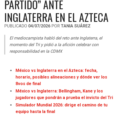
PARTIDO” ANTE
LIGA DE EXPANSIÓN MX
UEFA EUROPA LEAGUE
INGLATERRA EN EL AZTECA
RAIDERS
CAVALIERS
LEAGUES CUP
UEFA CONFERENCE LEAGUE
PUBLICADO
04/07/2026
POR
TANIA SUÁREZ
MLS
CHARGERS
PISTONS
El mediocampista habló del reto ante Inglaterra, el
COPA LIBERTADORES
RAVENS
PACERS
momento del Tri y pidió a la afición celebrar con
COPA SUDAMERICANA
responsabilidad en la CDMX
BENGALS
BUCKS
LIGA BETPLAY
BROWNS
HAWKS
México vs Inglaterra en el Azteca: fecha,
OTRAS LIGAS
horario, posibles alineaciones y dónde ver los
STEELERS
HORNETS
8vos de final
México vs Inglaterra: Bellingham, Kane y los
TEXANS
HEAT
jugadores que pondrán a prueba el invicto del Tri
Simulador Mundial 2026: dirige el camino de tu
COLTS
MAGIC
equipo hasta la final