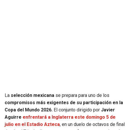
JAGUARS
WIZARDS
TITANS
WARRIORS
COWBOYS
CLIPPERS
GIANTS
LAKERS
EAGLES
SUNS
COMMANDERS
KINGS
La
selección mexicana
se prepara para uno de los
CARDINALS
MAVERICKS
compromisos más exigentes de su participación en la
Copa del Mundo 2026.
El conjunto dirigido por
Javier
RAMS
ROCKETS
Aguirre
enfrentará a Inglaterra este domingo 5 de
julio en el Estadio Azteca
, en un duelo de octavos de final
49ERS
GRIZZLIES