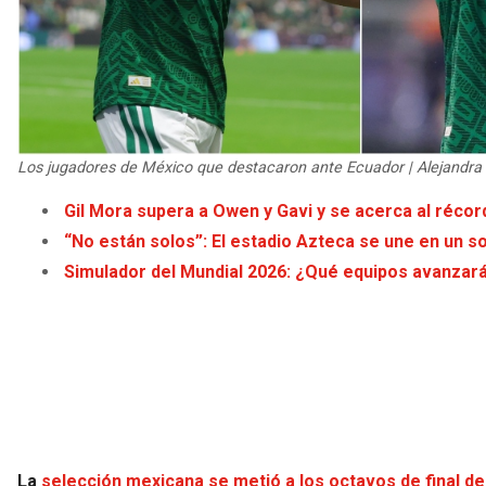
Los jugadores de México que destacaron ante Ecuador | Alejandra
Gil Mora supera a Owen y Gavi y se acerca al réco
“No están solos”: El estadio Azteca se une en un so
Simulador del Mundial 2026: ¿Qué equipos avanzar
La
selección mexicana se metió a los octavos de final d