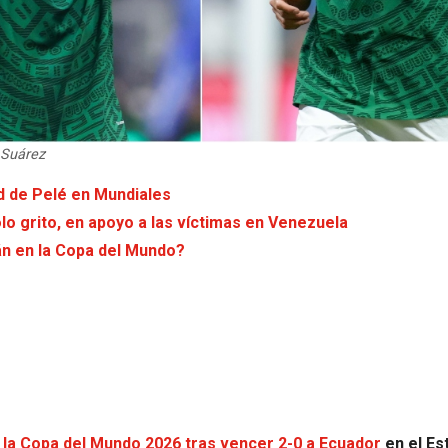
 Suárez
rd de Pelé en Mundiales
lo grito, en apoyo a las víctimas en Venezuela
án en la Copa del Mundo?
e la Copa del Mundo 2026 tras vencer 2-0 a Ecuador
en el Es