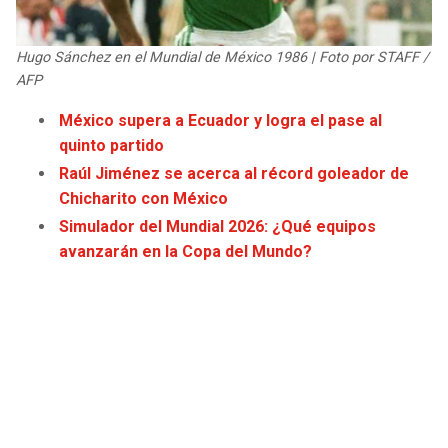
JAGUARS
WIZARDS
Hugo Sánchez en el Mundial de México 1986 | Foto por STAFF /
TITANS
WARRIORS
AFP
México supera a Ecuador y logra el pase al
COWBOYS
CLIPPERS
quinto partido
Raúl Jiménez se acerca al récord goleador de
GIANTS
LAKERS
Chicharito con México
Simulador del Mundial 2026: ¿Qué equipos
EAGLES
SUNS
avanzarán en la Copa del Mundo?
COMMANDERS
KINGS
CARDINALS
MAVERICKS
RAMS
ROCKETS
49ERS
GRIZZLIES