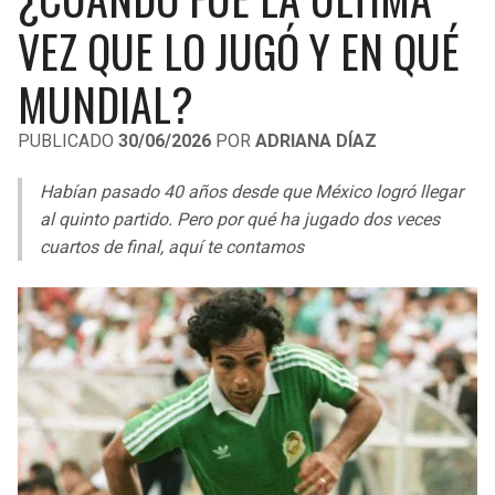
LIGA DE EXPANSIÓN MX
UEFA EUROPA LEAGUE
VEZ QUE LO JUGÓ Y EN QUÉ
RAIDERS
CAVALIERS
LEAGUES CUP
UEFA CONFERENCE LEAGUE
MUNDIAL?
MLS
CHARGERS
PISTONS
PUBLICADO
30/06/2026
POR
ADRIANA DÍAZ
COPA LIBERTADORES
RAVENS
PACERS
Habían pasado 40 años desde que México logró llegar
COPA SUDAMERICANA
al quinto partido. Pero por qué ha jugado dos veces
BENGALS
BUCKS
cuartos de final, aquí te contamos
LIGA BETPLAY
BROWNS
HAWKS
OTRAS LIGAS
STEELERS
HORNETS
TEXANS
HEAT
COLTS
MAGIC