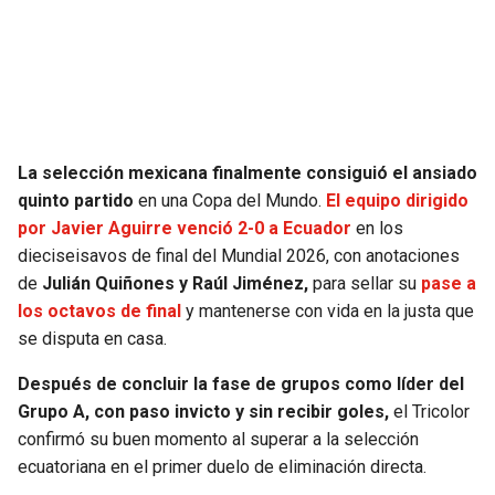
SEAHAWKS
PELICANS
BEARS
SPURS
LIONS
NUGGETS
La selección mexicana finalmente consiguió el ansiado
quinto partido
en una Copa del Mundo.
El equipo dirigido
PACKERS
TIMBERWOLVES
por Javier Aguirre venció 2-0 a Ecuador
en los
dieciseisavos de final del Mundial 2026, con anotaciones
VIKINGS
THUNDER
de
Julián Quiñones y Raúl Jiménez,
para sellar su
pase a
los octavos de final
y mantenerse con vida en la justa que
FALCONS
TRAIL BLAZERS
se disputa en casa.
Después de concluir la fase de grupos como líder del
PANTHERS
JAZZ
Grupo A, con paso invicto y sin recibir goles,
el Tricolor
confirmó su buen momento al superar a la selección
SAINTS
ecuatoriana en el primer duelo de eliminación directa.