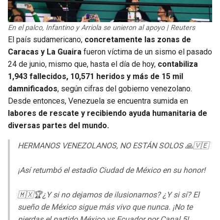
En el palco, Infantino y Arriola se unieron al apoyo | Reuters
El país sudamericano,
concretamente las zonas de
Caracas y La Guaira
fueron víctima de un sismo el pasado
24 de junio, mismo que, hasta el día de hoy,
contabiliza
1,943 fallecidos, 10,571 heridos y más de 15 mil
damnificados
, según cifras del gobierno venezolano.
Desde entonces, Venezuela se encuentra sumida en
labores de rescate y recibiendo ayuda humanitaria de
diversas partes del mundo.
HERMANOS VENEZOLANOS, NO ESTÁN SOLOS 🙏🇻🇪
¡Así retumbó el estadio Ciudad de México en su honor!
🇲🇽🏆¿Y si no dejamos de ilusionarnos? ¿Y si sí? El
sueño de México sigue más vivo que nunca. ¡No te
pierdas el partido México vs Ecuador por Canal 5!