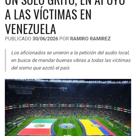
LIGA DE EXPANSIÓN MX
UEFA EUROPA LEAGUE
A LAS VÍCTIMAS EN
RAIDERS
CAVALIERS
LEAGUES CUP
UEFA CONFERENCE LEAGUE
VENEZUELA
MLS
CHARGERS
PISTONS
PUBLICADO
30/06/2026
POR
RAMIRO RAMIREZ
COPA LIBERTADORES
RAVENS
PACERS
Los aficionados se unieron a la petición del audio local,
COPA SUDAMERICANA
en busca de mandar buenas vibras a todas las víctimas
BENGALS
BUCKS
del sismo que azotó el país
LIGA BETPLAY
BROWNS
HAWKS
OTRAS LIGAS
STEELERS
HORNETS
TEXANS
HEAT
COLTS
MAGIC