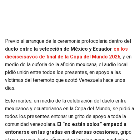
SEAHAWKS
PELICANS
BEARS
SPURS
Previo al arranque de la ceremonia protocolaria dentro del
LIONS
NUGGETS
duelo entre la selección de México y Ecuador
en los
dieciseisavos de final de la Copa del Mundo 2026
, y en
PACKERS
TIMBERWOLVES
medio de la euforia de la afición mexicana, el audio local
pidió unión entre todos los presentes, en apoyo a las
VIKINGS
THUNDER
víctimas del terremoto que azotó Venezuela hace unos
días.
FALCONS
TRAIL BLAZERS
Este martes, en medio de la celebración del duelo entre
mexicanos y ecuatorianos en la Copa del Mundo, se pidió a
PANTHERS
JAZZ
todos los presentes entonar un grito de apoyo a toda la
comunidad venezolana.
El “no están solos” empezó a
SAINTS
entonarse en las gradas en diversas ocasiones,
gripo
al que se unió, tanto aficionados locales como visitantes.