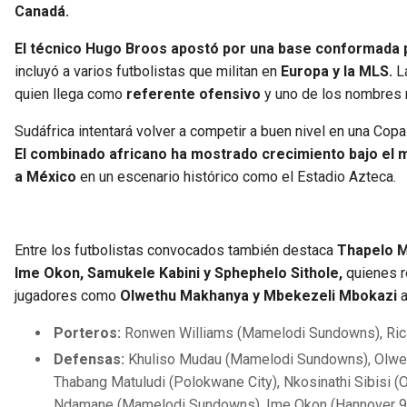
Canadá.
El técnico Hugo Broos apostó por una base conformada p
incluyó a varios futbolistas que militan en
Europa y la MLS.
L
quien llega como
referente ofensivo
y uno de los nombres m
Sudáfrica intentará volver a competir a buen nivel en una Co
El combinado africano ha mostrado crecimiento bajo el
a México
en un escenario histórico como el Estadio Azteca.
Entre los futbolistas convocados también destaca
Thapelo M
Ime Okon, Samukele Kabini y Sphephelo Sithole,
quienes r
jugadores como
Olwethu Makhanya y Mbekezeli Mbokazi
a
Porteros:
Ronwen Williams (Mamelodi Sundowns), Ricar
Defensas:
Khuliso Mudau (Mamelodi Sundowns), Olwethu
Thabang Matuludi (Polokwane City), Nkosinathi Sibisi 
Ndamane (Mamelodi Sundowns), Ime Okon (Hannover 96)