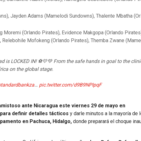
s), Jayden Adams (Mamelodi Sundowns), Thalente Mbatha (Or
g Moremi (Orlando Pirates), Evidence Makgopa (Orlando Pirates)
), Relebohile Mofokeng (Orlando Pirates), Themba Zwane (Mame
 is LOCKED IN! ⚽💛💚 From the safe hands in goal to the clini
rica on the global stage.
tandardbankza
…
pic.twitter.com/d9B9NPIpqF
o amistoso ante Nicaragua este viernes 29 de mayo en
para definir detalles tácticos
y darle minutos a la mayoría de 
mpamento en Pachuca, Hidalgo,
donde preparará el choque inau