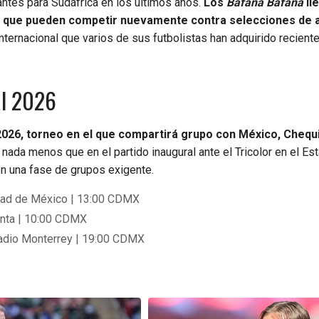
ntes para Sudáfrica en los últimos años.
Los
Bafana Bafana
ll
r que pueden competir nuevamente contra selecciones de al
ternacional que varios de sus futbolistas han adquirido recient
al 2026
2026, torneo en el que compartirá grupo con México, Chequi
nada menos que en el partido inaugural ante el Tricolor en el Es
en una fase de grupos exigente.
udad de México | 13:00 CDMX
lanta | 10:00 CDMX
stadio Monterrey | 19:00 CDMX