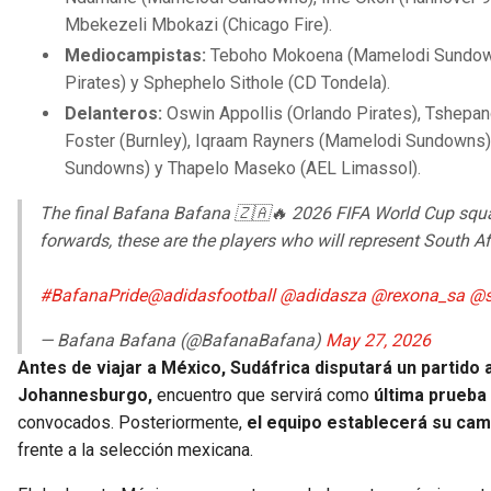
Mbekezeli Mbokazi (Chicago Fire).
Mediocampistas:
Teboho Mokoena (Mamelodi Sundown
Pirates) y Sphephelo Sithole (CD Tondela).
Delanteros:
Oswin Appollis (Orlando Pirates), Tshepan
Foster (Burnley), Iqraam Rayners (Mamelodi Sundowns
Sundowns) y Thapelo Maseko (AEL Limassol).
The final Bafana Bafana 🇿🇦🔥 2026 FIFA World Cup squad
forwards, these are the players who will represent South Af
#BafanaPride
@adidasfootball
@adidasza
@rexona_sa
@s
— Bafana Bafana (@BafanaBafana)
May 27, 2026
Antes de viajar a México, Sudáfrica disputará un partid
Johannesburgo,
encuentro que servirá como
última prueba 
convocados. Posteriormente,
el equipo establecerá su ca
frente a la selección mexicana.