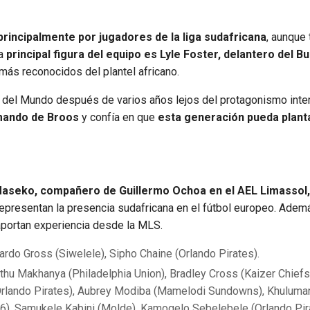
rincipalmente por jugadores de la liga sudafricana
, aunque
a
principal figura del equipo es Lyle Foster, delantero del Bu
ás reconocidos del plantel africano.
pa del Mundo después de varios años lejos del protagonismo inter
 mando de Broos
y confía en que
esta generación pueda plant
aseko, compañero de Guillermo Ochoa en el AEL Limassol,
epresentan la presencia sudafricana en el fútbol europeo. Adem
portan experiencia desde la MLS.
do Gross (Siwelele), Sipho Chaine (Orlando Pirates).
 Makhanya (Philadelphia Union), Bradley Cross (Kaizer Chiefs
(Orlando Pirates), Aubrey Modiba (Mamelodi Sundowns), Khuluma
, Samukele Kabini (Molde), Kamogelo Sebelebele (Orlando Pir