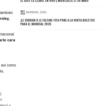
EL GOLF ES CLARO, EN VIVO | MIÉRCOLES 27 DE MAYO
 también
MUNDIAL 2026
rnley,
¡LE SOBRAN O LE FALTAN! FIFA PONE A LA VENTA BOLETOS
PARA EL MUNDIAL 2026
nacional.
arle cara
así como
ás,
),
ni
ates) y