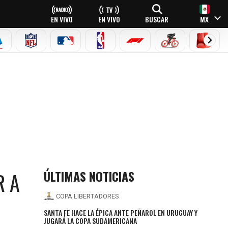
EN VIVO
EN VIVO
BUSCAR
MX
EAGUE
ERIE A
NFL
MLB
NBA
FÓRMULA 1
CICLISMO
BOXEO
ÚLTIMAS NOTICIAS
R A
COPA LIBERTADORES
SANTA FE HACE LA ÉPICA ANTE PEÑAROL EN URUGUAY Y
JUGARÁ LA COPA SUDAMERICANA