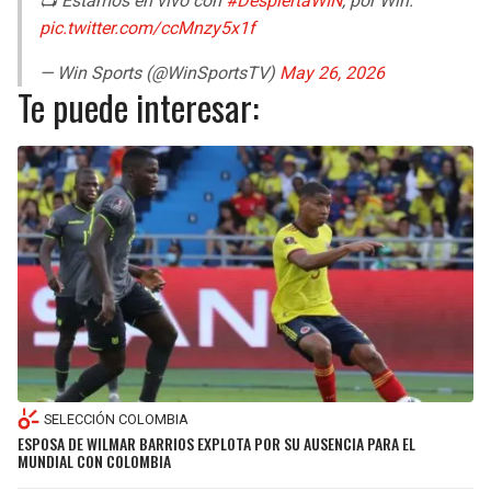
📺 Estamos en vivo con
#DespiertaWIN
, por Win.
pic.twitter.com/ccMnzy5x1f
— Win Sports (@WinSportsTV)
May 26, 2026
Te puede interesar:
SELECCIÓN COLOMBIA
ESPOSA DE WILMAR BARRIOS EXPLOTA POR SU AUSENCIA PARA EL
MUNDIAL CON COLOMBIA