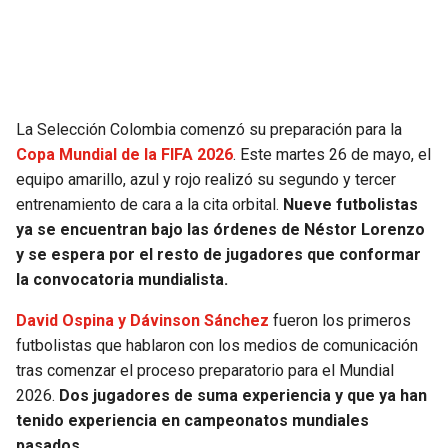
SEAHAWKS
PELICANS
BEARS
SPURS
La Selección Colombia comenzó su preparación para la
LIONS
NUGGETS
Copa Mundial de la FIFA 2026
. Este martes 26 de mayo, el
equipo amarillo, azul y rojo realizó su segundo y tercer
PACKERS
TIMBERWOLVES
entrenamiento de cara a la cita orbital.
Nueve futbolistas
ya se encuentran bajo las órdenes de Néstor Lorenzo
VIKINGS
THUNDER
y se espera por el resto de jugadores que conformar
la convocatoria mundialista.
FALCONS
TRAIL BLAZERS
David Ospina y Dávinson Sánchez
fueron los primeros
futbolistas que hablaron con los medios de comunicación
PANTHERS
JAZZ
tras comenzar el proceso preparatorio para el Mundial
2026.
Dos jugadores de suma experiencia y que ya han
SAINTS
tenido experiencia en campeonatos mundiales
pasados.