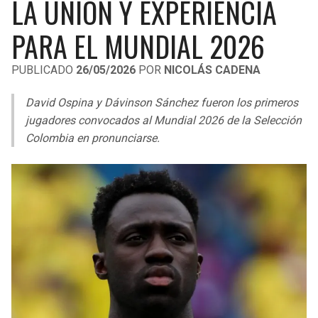
LA UNIÓN Y EXPERIENCIA
LIGA DE EXPANSIÓN MX
UEFA EUROPA LEAGUE
PARA EL MUNDIAL 2026
RAIDERS
CAVALIERS
LEAGUES CUP
UEFA CONFERENCE LEAGUE
PUBLICADO
26/05/2026
POR
NICOLÁS CADENA
MLS
CHARGERS
PISTONS
David Ospina y Dávinson Sánchez fueron los primeros
COPA LIBERTADORES
RAVENS
PACERS
jugadores convocados al Mundial 2026 de la Selección
COPA SUDAMERICANA
Colombia en pronunciarse.
BENGALS
BUCKS
LIGA BETPLAY
BROWNS
HAWKS
OTRAS LIGAS
STEELERS
HORNETS
TEXANS
HEAT
COLTS
MAGIC