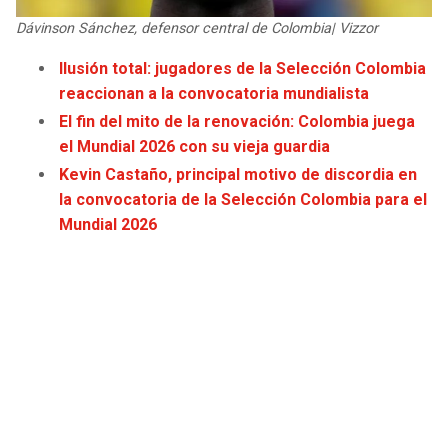
JAGUARS
WIZARDS
Dávinson Sánchez, defensor central de Colombia| Vizzor
Ilusión total: jugadores de la Selección Colombia
TITANS
WARRIORS
reaccionan a la convocatoria mundialista
El fin del mito de la renovación: Colombia juega
COWBOYS
CLIPPERS
el Mundial 2026 con su vieja guardia
Kevin Castaño, principal motivo de discordia en
GIANTS
LAKERS
la convocatoria de la Selección Colombia para el
Mundial 2026
EAGLES
SUNS
COMMANDERS
KINGS
CARDINALS
MAVERICKS
RAMS
ROCKETS
49ERS
GRIZZLIES