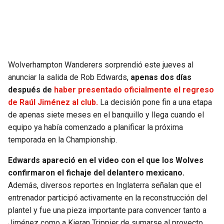
SEAHAWKS
PELICANS
BEARS
SPURS
Wolverhampton Wanderers sorprendió este jueves al
LIONS
NUGGETS
anunciar la salida de Rob Edwards,
apenas dos días
después de
haber presentado oficialmente el regreso
PACKERS
TIMBERWOLVES
de Raúl Jiménez al club.
La decisión pone fin a una etapa
de apenas siete meses en el banquillo y llega cuando el
VIKINGS
THUNDER
equipo ya había comenzado a planificar la próxima
temporada en la Championship.
FALCONS
TRAIL BLAZERS
Edwards apareció en el video con el que los Wolves
confirmaron el fichaje del delantero mexicano.
PANTHERS
JAZZ
Además, diversos reportes en Inglaterra señalan que el
entrenador participó activamente en la reconstrucción del
SAINTS
plantel y fue una pieza importante para convencer tanto a
Jiménez como a Kieran Trippier de sumarse al proyecto.