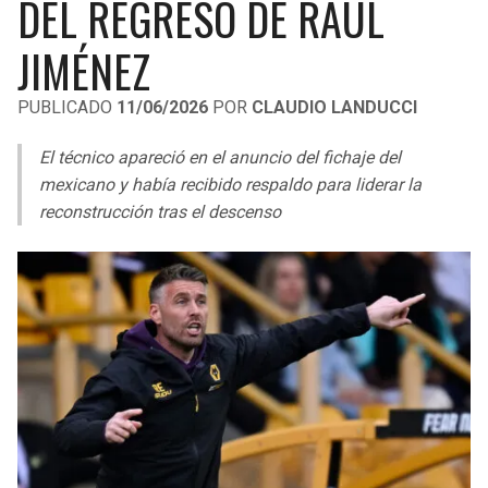
DEL REGRESO DE RAÚL
LIGA DE EXPANSIÓN MX
UEFA EUROPA LEAGUE
JIMÉNEZ
RAIDERS
CAVALIERS
LEAGUES CUP
UEFA CONFERENCE LEAGUE
PUBLICADO
11/06/2026
POR
CLAUDIO LANDUCCI
MLS
CHARGERS
PISTONS
El técnico apareció en el anuncio del fichaje del
COPA LIBERTADORES
RAVENS
PACERS
mexicano y había recibido respaldo para liderar la
COPA SUDAMERICANA
reconstrucción tras el descenso
BENGALS
BUCKS
LIGA BETPLAY
BROWNS
HAWKS
OTRAS LIGAS
STEELERS
HORNETS
TEXANS
HEAT
COLTS
MAGIC