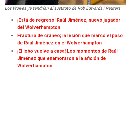
JAGUARS
WIZARDS
Los Wolves ya tendrían al sustituto de Rob Edwards | Reuters
¡Está de regreso! Raúl Jiménez, nuevo jugador
TITANS
WARRIORS
del Wolverhampton
Fractura de cráneo; la lesión que marcó el paso
COWBOYS
CLIPPERS
de Raúl Jiménez en el Wolverhampton
¡El lobo vuelve a casa! Los momentos de Raúl
GIANTS
LAKERS
Jiménez que enamoraron a la afición de
Wolverhampton
EAGLES
SUNS
COMMANDERS
KINGS
CARDINALS
MAVERICKS
RAMS
ROCKETS
49ERS
GRIZZLIES