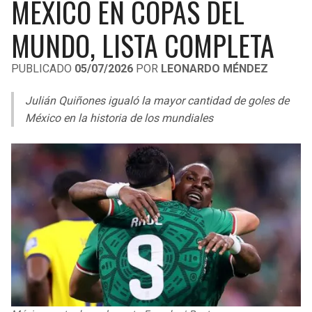
MÉXICO EN COPAS DEL
LIGA DE EXPANSIÓN MX
UEFA EUROPA LEAGUE
MUNDO, LISTA COMPLETA
RAIDERS
CAVALIERS
LEAGUES CUP
UEFA CONFERENCE LEAGUE
PUBLICADO
05/07/2026
POR
LEONARDO MÉNDEZ
MLS
CHARGERS
PISTONS
Julián Quiñones igualó la mayor cantidad de goles de
COPA LIBERTADORES
RAVENS
PACERS
México en la historia de los mundiales
COPA SUDAMERICANA
BENGALS
BUCKS
LIGA BETPLAY
BROWNS
HAWKS
OTRAS LIGAS
STEELERS
HORNETS
TEXANS
HEAT
COLTS
MAGIC