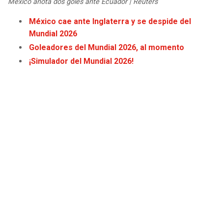
México anota dos goles ante Ecuador | Reuters
JAGUARS
WIZARDS
México cae ante Inglaterra y se despide del
Mundial 2026
TITANS
WARRIORS
Goleadores del Mundial 2026, al momento
COWBOYS
CLIPPERS
¡Simulador del Mundial 2026!
GIANTS
LAKERS
EAGLES
SUNS
COMMANDERS
KINGS
CARDINALS
MAVERICKS
RAMS
ROCKETS
49ERS
GRIZZLIES