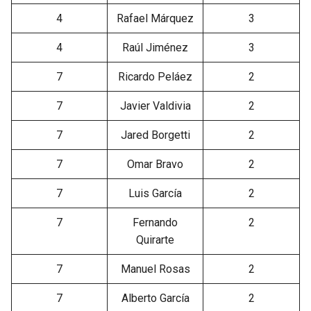
4
Rafael Márquez
3
4
Raúl Jiménez
3
7
Ricardo Peláez
2
7
Javier Valdivia
2
7
Jared Borgetti
2
7
Omar Bravo
2
7
Luis García
2
7
Fernando
2
Quirarte
7
Manuel Rosas
2
7
Alberto García
2