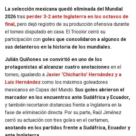
La selección mexicana quedó eliminada del Mundial
SEAHAWKS
PELICANS
2026
tras
perder 3-2 ante Inglaterra en los octavos de
final,
pero dejó registro de su producción ofensiva durante
BEARS
SPURS
el torneo disputado en casa. El Tricolor cerró su
participación con
goles que consolidaron a algunos de
LIONS
NUGGETS
sus delanteros en la historia de los mundiales.
PACKERS
TIMBERWOLVES
Julián Quiñones se convirtió en uno de los
protagonistas al alcanzar cuatro anotaciones
en el
torneo, igualando a
Javier ‘Chicharito’ Hernández y a
VIKINGS
THUNDER
Luis Hernández
como los máximos goleadores
mexicanos en Copas del Mundo.
Sus goles abrieron el
FALCONS
TRAIL BLAZERS
marcador en los encuentros ante Sudáfrica y Ecuador,
y también recortaron distancias frente a Inglaterra en la
PANTHERS
JAZZ
fase de eliminación directa. Por su parte, Raúl Jiménez
cerró su actuación con tres goles en el certamen,
SAINTS
anotando en los partidos frente a Sudáfrica, Ecuador y
ante Inglaterra.