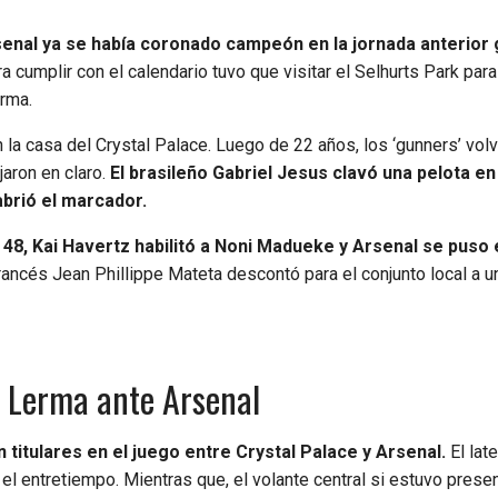
enal ya se había coronado campeón en la jornada anterior 
a cumplir con el calendario tuvo que visitar el Selhurts Park para
rma.
n la casa del Crystal Palace. Luego de 22 años, los ‘gunners’ volv
jaron en claro.
El brasileño Gabriel Jesus clavó una pelota en 
brió el marcador.
 48, Kai Havertz habilitó a Noni Madueke y Arsenal se puso 
francés Jean Phillippe Mateta descontó para el conjunto local a u
on Lerma ante Arsenal
itulares en el juego entre Crystal Palace y Arsenal.
El late
el entretiempo. Mientras que, el volante central si estuvo presen