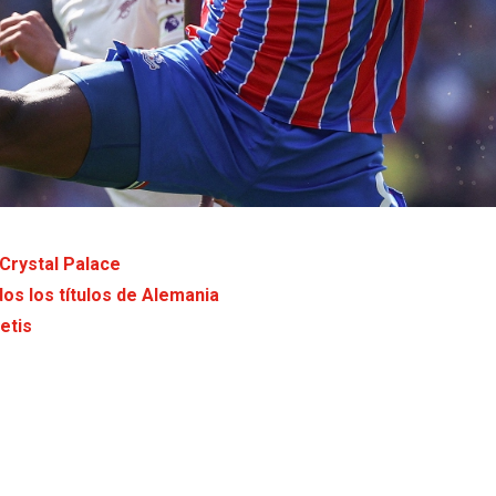
 Crystal Palace
os los títulos de Alemania
etis