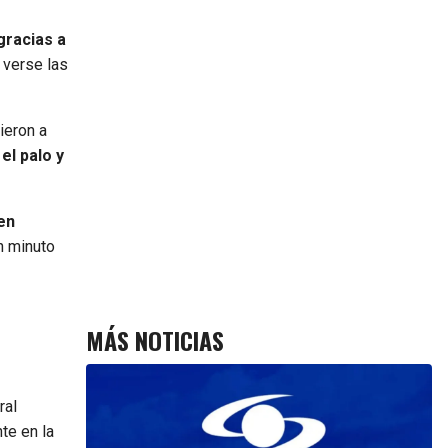
gracias a
 verse las
ieron a
el palo y
en
n minuto
MÁS NOTICIAS
ral
te en la