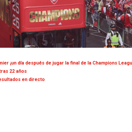
ier ¡un día después de jugar la final de la Champions Leagu
tras 22 años
esultados en directo