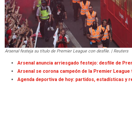
Arsenal festeja su título de Premier League con desfile. | Reuters
Arsenal anuncia arriesgado festejo: desfile de Prem
Arsenal se corona campeón de la Premier League 
Agenda deportiva de hoy: partidos, estadísticas y r