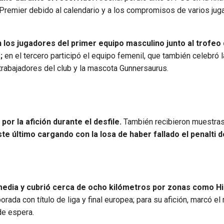
a Premier debido al calendario y a los compromisos de varios ju
n los jugadores del primer equipo masculino junto al trofeo 
o;
en el tercero participó el equipo femenil, que también celebró 
trabajadores del club y la mascota Gunnersaurus.
or la afición durante el desfile.
También recibieron muestra
te último cargando con la losa de haber fallado el penalti de
media y cubrió cerca de ocho kilómetros por zonas como Hi
rada con título de liga y final europea; para su afición, marcó el
de espera.