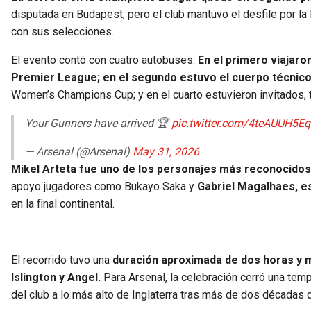
disputada en Budapest, pero el club mantuvo el desfile por l
con sus selecciones.
El evento contó con cuatro autobuses.
En el primero viajaro
Premier League; en el segundo estuvo el cuerpo técnic
Women’s Champions Cup; y en el cuarto estuvieron invitados, 
Your Gunners have arrived 🏆
pic.twitter.com/4teAUUH5Eq
— Arsenal (@Arsenal)
May 31, 2026
Mikel Arteta fue uno de los personajes más reconocidos p
apoyo jugadores como Bukayo Saka y
Gabriel Magalhaes, es
en la final continental.
El recorrido tuvo una
duración aproximada de dos horas y 
Islington y Angel.
Para Arsenal, la celebración cerró una tempo
del club a lo más alto de Inglaterra tras más de dos décadas 