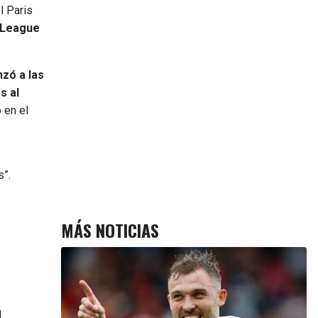
l Paris
r League
zó a las
s al
 en el
e
s”.
MÁS NOTICIAS
l