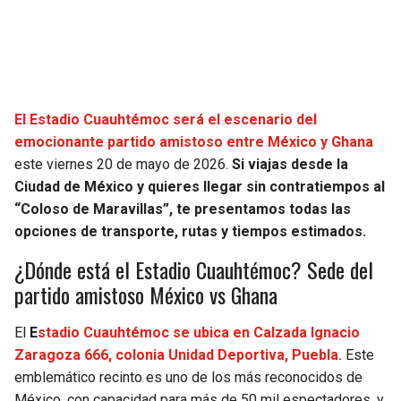
SEAHAWKS
PELICANS
BEARS
SPURS
El Estadio Cuauhtémoc será el escenario del
LIONS
NUGGETS
emocionante partido amistoso entre México y Ghana
este viernes 20 de mayo de 2026.
Si viajas desde la
PACKERS
TIMBERWOLVES
Ciudad de México y quieres llegar sin contratiempos al
“Coloso de Maravillas”, te presentamos todas las
VIKINGS
THUNDER
opciones de transporte, rutas y tiempos estimados.
¿Dónde está el Estadio Cuauhtémoc? Sede del
FALCONS
TRAIL BLAZERS
partido amistoso México vs Ghana
PANTHERS
JAZZ
El
E
stadio Cuauhtémoc se ubica en Calzada Ignacio
Zaragoza 666, colonia Unidad Deportiva, Puebla.
Este
SAINTS
emblemático recinto es uno de los más reconocidos de
México, con capacidad para más de 50 mil espectadores, y