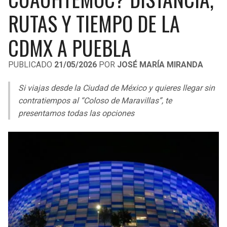
LIGA DE EXPANSIÓN MX
UEFA EUROPA LEAGUE
RUTAS Y TIEMPO DE LA
RAIDERS
CAVALIERS
LEAGUES CUP
UEFA CONFERENCE LEAGUE
CDMX A PUEBLA
MLS
CHARGERS
PISTONS
PUBLICADO
21/05/2026
POR
JOSÉ MARÍA MIRANDA
COPA LIBERTADORES
RAVENS
PACERS
Si viajas desde la Ciudad de México y quieres llegar sin
COPA SUDAMERICANA
contratiempos al “Coloso de Maravillas”, te
BENGALS
BUCKS
presentamos todas las opciones
LIGA BETPLAY
BROWNS
HAWKS
OTRAS LIGAS
STEELERS
HORNETS
TEXANS
HEAT
COLTS
MAGIC