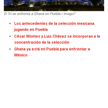
JAGUARS
WIZARDS
El Tri se enfrenta a Ghana en Puebla | Imago7
TITANS
WARRIORS
Los antecedentes de la selección mexicana
jugando en Puebla
COWBOYS
CLIPPERS
César Montes y Luis Chávez se incorporan a la
GIANTS
LAKERS
concentración de la selección
Ghana ya está en Puebla para enfrentar a
EAGLES
SUNS
México
COMMANDERS
KINGS
CARDINALS
MAVERICKS
RAMS
ROCKETS
49ERS
GRIZZLIES