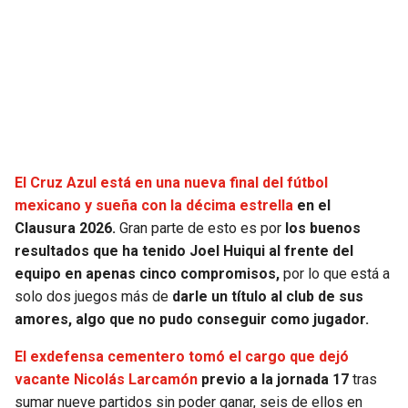
SEAHAWKS
PELICANS
BEARS
SPURS
LIONS
NUGGETS
PACKERS
TIMBERWOLVES
El Cruz Azul está en una nueva final del fútbol
mexicano y sueña con la décima estrella
en el
VIKINGS
THUNDER
Clausura 2026.
Gran parte de esto es por
los buenos
resultados que ha tenido Joel Huiqui al frente del
FALCONS
TRAIL BLAZERS
equipo en apenas cinco compromisos,
por lo que está a
solo dos juegos más de
darle un título al club de sus
amores, algo que no pudo conseguir como jugador.
PANTHERS
JAZZ
El exdefensa cementero tomó el cargo que dejó
SAINTS
vacante Nicolás Larcamón
previo a la jornada 17
tras
sumar nueve partidos sin poder ganar, seis de ellos en