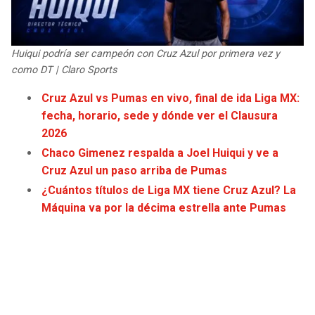
JAGUARS
WIZARDS
TITANS
WARRIORS
Huiqui podría ser campeón con Cruz Azul por primera vez y
como DT | Claro Sports
COWBOYS
CLIPPERS
Cruz Azul vs Pumas en vivo, final de ida Liga MX:
fecha, horario, sede y dónde ver el Clausura
GIANTS
LAKERS
2026
Chaco Gimenez respalda a Joel Huiqui y ve a
EAGLES
SUNS
Cruz Azul un paso arriba de Pumas
¿Cuántos títulos de Liga MX tiene Cruz Azul? La
COMMANDERS
KINGS
Máquina va por la décima estrella ante Pumas
CARDINALS
MAVERICKS
RAMS
ROCKETS
49ERS
GRIZZLIES