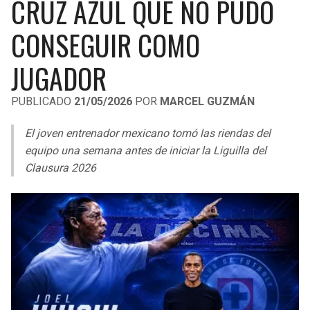
CRUZ AZUL QUE NO PUDO
LIGA DE EXPANSIÓN MX
UEFA EUROPA LEAGUE
CONSEGUIR COMO
RAIDERS
CAVALIERS
LEAGUES CUP
UEFA CONFERENCE LEAGUE
JUGADOR
MLS
CHARGERS
PISTONS
PUBLICADO
21/05/2026
POR
MARCEL GUZMÁN
COPA LIBERTADORES
RAVENS
PACERS
El joven entrenador mexicano tomó las riendas del
COPA SUDAMERICANA
BENGALS
BUCKS
equipo una semana antes de iniciar la Liguilla del
LIGA BETPLAY
Clausura 2026
BROWNS
HAWKS
OTRAS LIGAS
STEELERS
HORNETS
TEXANS
HEAT
COLTS
MAGIC