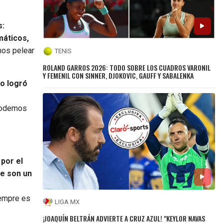
s:
máticos,
mos pelear
TENIS
ROLAND GARROS 2026: TODO SOBRE LOS CUADROS VARONIL
Y FEMENIL CON SINNER, DJOKOVIC, GAUFF Y SABALENKA
go logró
podemos
por el
re son un
iempre es
LIGA MX
¡JOAQUÍN BELTRÁN ADVIERTE A CRUZ AZUL! "KEYLOR NAVAS