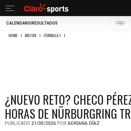
CALENDARIO
RESULTADOS
OLÍM
HOME
I
MOTOR
I
FÓRMULA 1
I
¿NUEVO RETO? CHECO PÉREZ LE ABRE LA
¿NUEVO RETO? CHECO PÉREZ 
HORAS DE NÜRBURGRING TR
PUBLICADO
21/05/2026
POR
ADRIANA DÍAZ