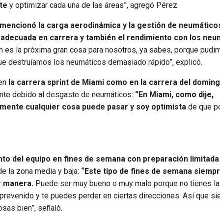
te
y optimizar cada una de las áreas”, agregó Pérez.
o mencionó la carga aerodinámica y la gestión de neumático
d adecuada en carrera y también el rendimiento con los neu
 es la próxima gran cosa para nosotros, ya sabes, porque pudi
que destruíamos los neumáticos demasiado rápido”, explicó.
 en
la carrera sprint de Miami como en la carrera del domin
nte debido al desgaste de neumáticos:
“En Miami, como dije,
lmente cualquier cosa puede pasar y soy optimista
de que 
nto del equipo en fines de semana con preparación limitada 
e la zona media y baja:
“Este tipo de fines de semana siemp
r manera.
Puede ser muy bueno o muy malo porque no tienes la
desprevenido y te puedes perder en ciertas direcciones. Así que s
sas bien”, señaló.