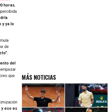
00 horas
,
percibida
dría
 y ya lo
rmula
he de
cto”.
ento del
empezar
MÁS NOTICIAS
 creo que
timización
 y eso es