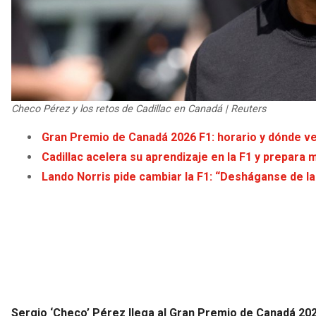
Checo Pérez y los retos de Cadillac en Canadá | Reuters
Gran Premio de Canadá 2026 F1: horario y dónde v
Cadillac acelera su aprendizaje en la F1 y prepara
Lando Norris pide cambiar la F1: “Desháganse de la
Sergio ‘Checo’ Pérez llega al Gran Premio de Canadá 202