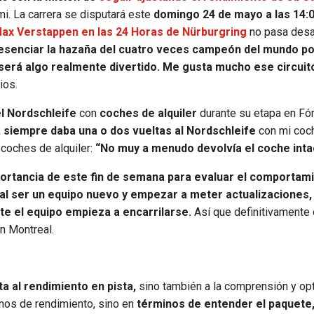
i. La carrera se disputará este
domingo 24 de mayo a las 14:
Max Verstappen en las 24 Horas de Nürburgring
no pasa desa
presenciar la hazaña del cuatro veces campeón del mundo po
 será algo realmente divertido. Me gusta mucho ese circuito
ios.
el Nordschleife
con
coches de alquiler
durante su etapa en Fó
siempre daba una o dos vueltas al Nordschleife
con mi coc
s coches de alquiler:
“No muy a menudo devolvía el coche inta
ortancia de este fin de semana para evaluar el comportami
al ser un equipo nuevo y empezar a meter actualizaciones,
e el equipo empieza a encarrilarse.
Así que definitivamente
en Montreal.
ta al rendimiento en pista,
sino también a la comprensión y op
inos de rendimiento, sino en
términos de entender el paquete,