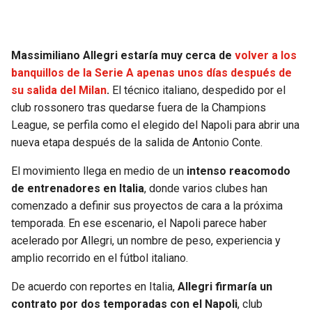
SEAHAWKS
PELICANS
Massimiliano Allegri estaría muy cerca de
volver a los
BEARS
SPURS
banquillos de la Serie A apenas unos días después de
su salida del Milan
.
El técnico italiano, despedido por el
LIONS
NUGGETS
club rossonero tras quedarse fuera de la Champions
League, se perfila como el elegido del Napoli para abrir una
PACKERS
TIMBERWOLVES
nueva etapa después de la salida de Antonio Conte.
El movimiento llega en medio de un
intenso reacomodo
VIKINGS
THUNDER
de entrenadores en Italia
, donde varios clubes han
comenzado a definir sus proyectos de cara a la próxima
FALCONS
TRAIL BLAZERS
temporada. En ese escenario, el Napoli parece haber
acelerado por Allegri, un nombre de peso, experiencia y
PANTHERS
JAZZ
amplio recorrido en el fútbol italiano.
SAINTS
De acuerdo con reportes en Italia,
Allegri firmaría un
contrato por dos temporadas con el Napoli
, club