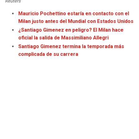
Reuters
JAGUARS
WIZARDS
Mauricio Pochettino estaría en contacto con el
Milan justo antes del Mundial con Estados Unidos
TITANS
WARRIORS
¿Santiago Gimenez en peligro? El Milan hace
oficial la salida de Massimiliano Allegri
COWBOYS
CLIPPERS
Santiago Gimenez termina la temporada más
complicada de su carrera
GIANTS
LAKERS
EAGLES
SUNS
COMMANDERS
KINGS
CARDINALS
MAVERICKS
RAMS
ROCKETS
49ERS
GRIZZLIES