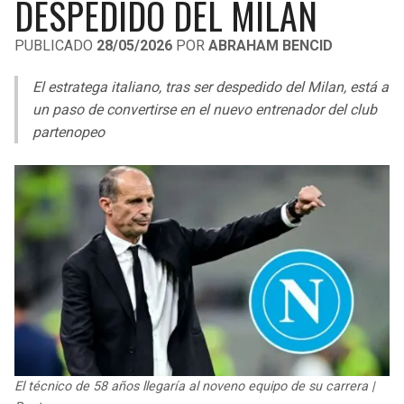
DESPEDIDO DEL MILAN
LIGA DE EXPANSIÓN MX
UEFA EUROPA LEAGUE
PUBLICADO
28/05/2026
POR
ABRAHAM BENCID
RAIDERS
CAVALIERS
LEAGUES CUP
UEFA CONFERENCE LEAGUE
El estratega italiano, tras ser despedido del Milan, está a
MLS
CHARGERS
PISTONS
un paso de convertirse en el nuevo entrenador del club
partenopeo
COPA LIBERTADORES
RAVENS
PACERS
COPA SUDAMERICANA
BENGALS
BUCKS
LIGA BETPLAY
BROWNS
HAWKS
OTRAS LIGAS
STEELERS
HORNETS
TEXANS
HEAT
COLTS
MAGIC
El técnico de 58 años llegaría al noveno equipo de su carrera |