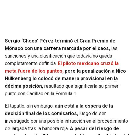
SEAHAWKS
PELICANS
BEARS
SPURS
Sergio ‘Checo’ Pérez terminó el Gran Premio de
LIONS
NUGGETS
Mónaco con una carrera marcada por el caos,
las
sanciones y una clasificación que todavía no queda
PACKERS
TIMBERWOLVES
completamente definida.
El piloto mexicano cruzó la
meta fuera de los puntos,
pero la penalización a Nico
VIKINGS
THUNDER
Hülkenberg lo colocó de manera provisional en la
décima posición,
resultado que significaría su primer
FALCONS
TRAIL BLAZERS
punto con Cadillac en la Fórmula 1.
PANTHERS
JAZZ
El tapatío, sin embargo,
aún está a la espera de la
decisión final de los comisarios,
luego de ser
investigado por una posible infracción en el procedimiento
SAINTS
de largada tras la bandera roja.
A pesar del riesgo de