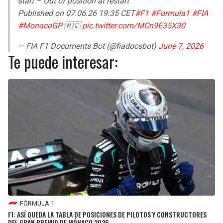
start – Out of position at restart
Published on 07.06.26 19:35 CET
#F1
#Formula1
#FIA
#MonacoGP
🇲🇨
pic.twitter.com/MCn9E35X30
— FIA F1 Documents Bot (@fiadocsbot)
June 7, 2026
Te puede interesar:
FÓRMULA 1
F1: ASÍ QUEDA LA TABLA DE POSICIONES DE PILOTOS Y CONSTRUCTORES
DEL GRAN PREMIO DE MÓNACO 2026