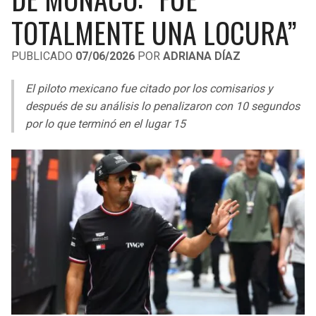
LIGA DE EXPANSIÓN MX
UEFA EUROPA LEAGUE
TOTALMENTE UNA LOCURA”
RAIDERS
CAVALIERS
LEAGUES CUP
UEFA CONFERENCE LEAGUE
PUBLICADO
07/06/2026
POR
ADRIANA DÍAZ
MLS
CHARGERS
PISTONS
El piloto mexicano fue citado por los comisarios y
COPA LIBERTADORES
después de su análisis lo penalizaron con 10 segundos
RAVENS
PACERS
por lo que terminó en el lugar 15
COPA SUDAMERICANA
BENGALS
BUCKS
LIGA BETPLAY
BROWNS
HAWKS
OTRAS LIGAS
STEELERS
HORNETS
TEXANS
HEAT
COLTS
MAGIC