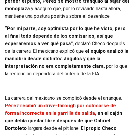
perder el punto, Pérez se mostró tranquilo al bajar del
BUCCANEERS
monoplaza
y aseguró que, por lo revisado hasta ahora,
mantiene una postura positiva sobre el desenlace.
“Por mi parte, soy optimista por lo que he visto, pero
al final todo depende de los comisarios, así que
esperaremos a ver qué pasa”
, declaró Checo después
de la carrera. El mexicano explicó que
el equipo analizó la
maniobra desde distintos ángulos
y que la
interpretación no era completamente clara,
por lo que
la resolución dependerá del criterio de la FIA.
La carrera del mexicano se complicó desde el arranque.
Pérez recibió un drive-through por colocarse de
forma incorrecta en la parrilla de salida,
en el cajón
que debía quedar libre después de que Gabriel
Bortoleto
largara desde el pit lane.
El propio Checo