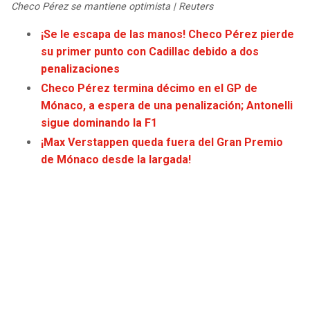
Checo Pérez se mantiene optimista | Reuters
JAGUARS
WIZARDS
¡Se le escapa de las manos! Checo Pérez pierde
TITANS
WARRIORS
su primer punto con Cadillac debido a dos
penalizaciones
COWBOYS
CLIPPERS
Checo Pérez termina décimo en el GP de
Mónaco, a espera de una penalización; Antonelli
GIANTS
LAKERS
sigue dominando la F1
¡Max Verstappen queda fuera del Gran Premio
EAGLES
SUNS
de Mónaco desde la largada!
COMMANDERS
KINGS
CARDINALS
MAVERICKS
RAMS
ROCKETS
49ERS
GRIZZLIES