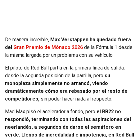
SEAHAWKS
PELICANS
BEARS
SPURS
De manera increíble,
Max Verstappen ha quedado fuera
LIONS
NUGGETS
del
Gran Premio de Mónaco 2026
de la Fórmula 1 desde
la misma largada por un problema con su vehículo.
PACKERS
TIMBERWOLVES
El piloto de Red Bull partía en la primera línea de salida,
desde la segunda posición de la parrilla, pero
su
VIKINGS
THUNDER
monoplaza simplemente no arrancó, viendo
dramáticamente cómo era rebasado por el resto de
FALCONS
TRAIL BLAZERS
competidores,
sin poder hacer nada al respecto.
PANTHERS
JAZZ
Mad Max pisó el acelerador a fondo, pero
el RB22 no
respondió, terminando con todas las aspiraciones del
SAINTS
neerlandés, a segundos de darse el semáforo en
verde. Llenos de incredulidad e impotencia, en Red Bull