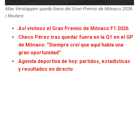
JAGUARS
WIZARDS
Max Verstappen queda fuera del Gran Premio de Mónaco 2026.
| Reuters
TITANS
WARRIORS
Así vivimos el Gran Premio de Mónaco F1 2026
Checo Pérez tras quedar fuera en la Q1 en el GP
COWBOYS
CLIPPERS
de Mónaco: “Siempre creí que aquí había una
gran oportunidad”
GIANTS
LAKERS
Agenda deportiva de hoy: partidos, estadísticas
y resultados en directo
EAGLES
SUNS
COMMANDERS
KINGS
CARDINALS
MAVERICKS
RAMS
ROCKETS
49ERS
GRIZZLIES