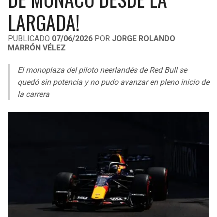
LIGA DE EXPANSIÓN MX
UEFA EUROPA LEAGUE
LARGADA!
RAIDERS
CAVALIERS
LEAGUES CUP
UEFA CONFERENCE LEAGUE
PUBLICADO
07/06/2026
POR
JORGE ROLANDO
MARRÓN VÉLEZ
MLS
CHARGERS
PISTONS
El monoplaza del piloto neerlandés de Red Bull se
COPA LIBERTADORES
RAVENS
PACERS
quedó sin potencia y no pudo avanzar en pleno inicio de
COPA SUDAMERICANA
la carrera
BENGALS
BUCKS
LIGA BETPLAY
BROWNS
HAWKS
OTRAS LIGAS
STEELERS
HORNETS
TEXANS
HEAT
COLTS
MAGIC