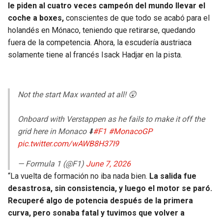
BUCCANEERS
le piden al cuatro veces campeón del mundo llevar el
coche a boxes,
conscientes de que todo se acabó para el
holandés en Mónaco, teniendo que retirarse, quedando
fuera de la competencia. Ahora, la escudería austriaca
solamente tiene al francés Isack Hadjar en la pista.
Not the start Max wanted at all! 😲
Onboard with Verstappen as he fails to make it off the
grid here in Monaco ⬇️
#F1
#MonacoGP
pic.twitter.com/wAWB8H37I9
— Formula 1 (@F1)
June 7, 2026
“La vuelta de formación no iba nada bien.
La salida fue
desastrosa, sin consistencia, y luego el motor se paró.
Recuperé algo de potencia después de la primera
curva, pero sonaba fatal y tuvimos que volver a