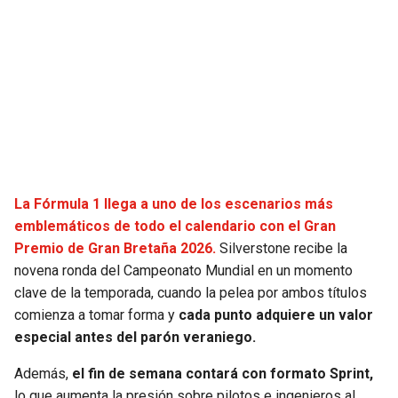
SEAHAWKS
PELICANS
BEARS
SPURS
LIONS
NUGGETS
PACKERS
TIMBERWOLVES
La Fórmula 1 llega a uno de los escenarios más
VIKINGS
THUNDER
emblemáticos de todo el calendario con el Gran
Premio de Gran Bretaña 2026.
Silverstone recibe la
FALCONS
TRAIL BLAZERS
novena ronda del Campeonato Mundial en un momento
clave de la temporada, cuando la pelea por ambos títulos
PANTHERS
JAZZ
comienza a tomar forma y
cada punto adquiere un valor
especial antes del parón veraniego.
SAINTS
Además,
el fin de semana contará con formato Sprint,
lo que aumenta la presión sobre pilotos e ingenieros al