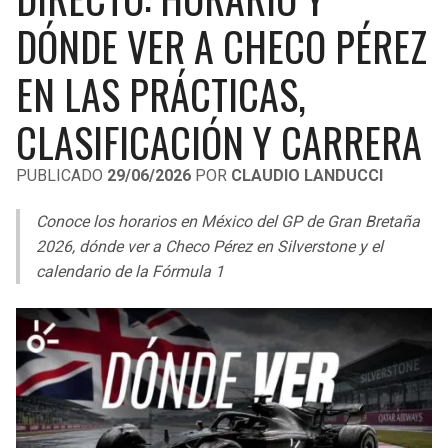
LIGA DE EXPANSIÓN MX
UEFA EUROPA LEAGUE
DÓNDE VER A CHECO PÉREZ
RAIDERS
CAVALIERS
LEAGUES CUP
UEFA CONFERENCE LEAGUE
EN LAS PRÁCTICAS,
MLS
CHARGERS
PISTONS
CLASIFICACIÓN Y CARRERA
COPA LIBERTADORES
RAVENS
PACERS
PUBLICADO
29/06/2026
POR
CLAUDIO LANDUCCI
COPA SUDAMERICANA
BENGALS
BUCKS
Conoce los horarios en México del GP de Gran Bretaña
LIGA BETPLAY
2026, dónde ver a Checo Pérez en Silverstone y el
BROWNS
HAWKS
calendario de la Fórmula 1
OTRAS LIGAS
STEELERS
HORNETS
TEXANS
HEAT
COLTS
MAGIC