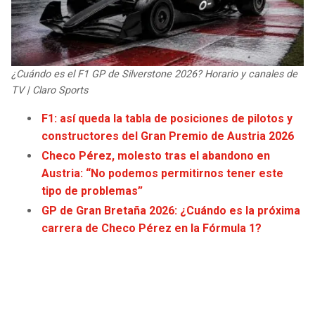
JAGUARS
WIZARDS
TITANS
WARRIORS
¿Cuándo es el F1 GP de Silverstone 2026? Horario y canales de
COWBOYS
CLIPPERS
TV | Claro Sports
F1: así queda la tabla de posiciones de pilotos y
GIANTS
LAKERS
constructores del Gran Premio de Austria 2026
Checo Pérez, molesto tras el abandono en
EAGLES
SUNS
Austria: “No podemos permitirnos tener este
tipo de problemas”
COMMANDERS
KINGS
GP de Gran Bretaña 2026: ¿Cuándo es la próxima
carrera de Checo Pérez en la Fórmula 1?
CARDINALS
MAVERICKS
RAMS
ROCKETS
49ERS
GRIZZLIES