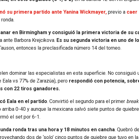
nó su primera partido ante Yanina Wickmayer,
previo a
caer 
 ronda.
nar en Birmingham y consiguió la primera victoria de su c
da ante Barbora Krejcikova.
Es su segunda victoria en uno de l
Tauson, entonces la preclasificada número 14 del torneo.
suelen dominar las especialistas en esta superficie. No consiguió 
e Eala vs 77% de Zarazúa), pero
respondió con potencia, sobr
s con 22 tiros ganadores.
có Eala en el partido
. Convirtió el segundo para el primer
break
o arriba 0-40 y aunque la mexicana salvó siete puntos de quiebre
irmó el set por 6-1.
gunda ronda tras una hora y 18 minutos en cancha
. Quebró d
aprovechando dos de ‘solo’ cinco puntos de quiebre que tuvo en l