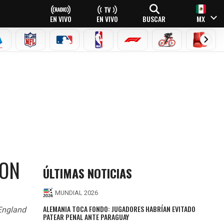
EN VIVO
EN VIVO
BUSCAR
MX
EAGUE
ERIE A
NFL
MLB
NBA
FÓRMULA 1
CICLISMO
BOXEO
DON
ÚLTIMAS NOTICIAS
MUNDIAL 2026
ALEMANIA TOCA FONDO: JUGADORES HABRÍAN EVITADO
 England
PATEAR PENAL ANTE PARAGUAY