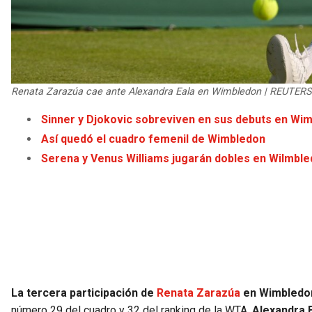
Renata Zarazúa cae ante Alexandra Eala en Wimbledon | REUTERS
Sinner y Djokovic sobreviven en sus debuts en Wi
Así quedó el cuadro femenil de Wimbledon
Serena y Venus Williams jugarán dobles en Wilmbl
La tercera participación de
Renata Zarazúa
en Wimbledon
número 29 del cuadro y 32 del ranking de la WTA,
Alexandra E