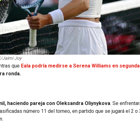
/Jaimi Joy
entras que
Eala podría medirse a Serena Williams en segunda
ra ronda.
il, haciendo pareja con Oleksandra Oliynykova
. Se enfrentar
ificadas número 11 del torneo, en partido que se jugará el 2 o 3
n.