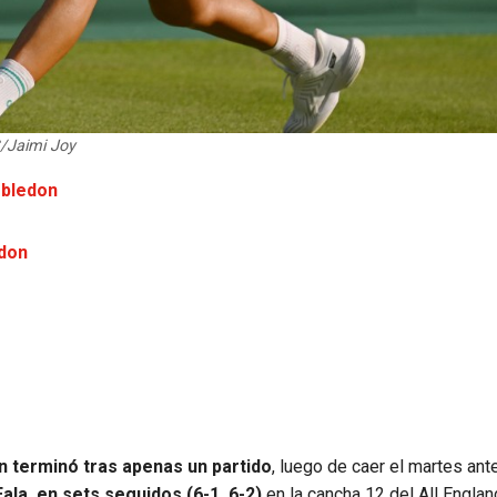
/Jaimi Joy
mbledon
edon
 terminó tras apenas un partido
, luego de caer el martes ante
ala, en sets seguidos (6-1, 6-2)
en la cancha 12 del All Englan