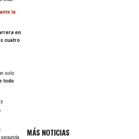
ante la
arrera en
os cuatro
un solo
e todo
y
,
MÁS NOTICIAS
e
a segunda