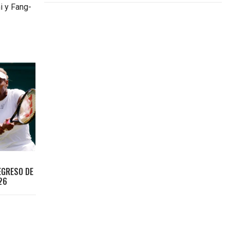
i y Fang-
EGRESO DE
26