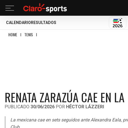
CALENDARIO
RESULTADOS
MUND
HOME
I
TENIS
I
RENATA ZARAZÚA CAE EN LA PRIMERA RONDA DE WIMBLEDO
RENATA ZARAZÚA CAE EN L
PUBLICADO
30/06/2026
POR
HÉCTOR LÁZZERI
La mexicana cae en sets seguidos ante Alexandra Eala, pre
Club