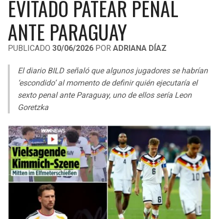
EVITADO PATEAR PENAL
LIGA DE EXPANSIÓN MX
UEFA EUROPA LEAGUE
ANTE PARAGUAY
RAIDERS
CAVALIERS
LEAGUES CUP
UEFA CONFERENCE LEAGUE
PUBLICADO
30/06/2026
POR
ADRIANA DÍAZ
MLS
CHARGERS
PISTONS
El diario BILD señaló que algunos jugadores se habrían
COPA LIBERTADORES
RAVENS
PACERS
‘escondido’ al momento de definir quién ejecutaría el
COPA SUDAMERICANA
sexto penal ante Paraguay, uno de ellos sería Leon
BENGALS
BUCKS
Goretzka
LIGA BETPLAY
BROWNS
HAWKS
OTRAS LIGAS
STEELERS
HORNETS
TEXANS
HEAT
COLTS
MAGIC