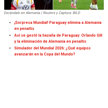
JAGUARS
WIZARDS
Escándalo en Alemania | Reuters y Captura: BILD
TITANS
WARRIORS
¡Sorpresa Mundial! Paraguay elimina a Alemania
en penaltis
COWBOYS
CLIPPERS
Así se gestó la hazaña de Paraguay: Orlando Gill
y la eliminación de Alemania en penaltis
GIANTS
LAKERS
Simulador del Mundial 2026: ¿Qué equipos
avanzarán en la Copa del Mundo?
EAGLES
SUNS
COMMANDERS
KINGS
CARDINALS
MAVERICKS
RAMS
ROCKETS
49ERS
GRIZZLIES