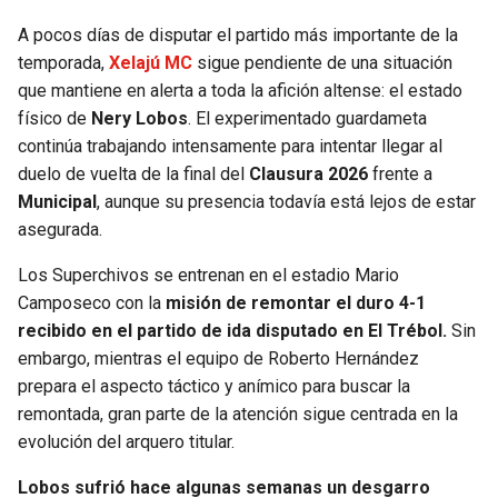
A pocos días de disputar el partido más importante de la
SEAHAWKS
PELICANS
temporada,
Xelajú MC
sigue pendiente de una situación
que mantiene en alerta a toda la afición altense: el estado
BEARS
SPURS
físico de
Nery Lobos
. El experimentado guardameta
continúa trabajando intensamente para intentar llegar al
LIONS
NUGGETS
duelo de vuelta de la final del
Clausura 2026
frente a
Municipal
, aunque su presencia todavía está lejos de estar
PACKERS
TIMBERWOLVES
asegurada.
VIKINGS
THUNDER
Los Superchivos se entrenan en el estadio Mario
Camposeco con la
misión de remontar el duro 4-1
recibido en el partido de ida disputado en El Trébol.
Sin
FALCONS
TRAIL BLAZERS
embargo, mientras el equipo de Roberto Hernández
prepara el aspecto táctico y anímico para buscar la
PANTHERS
JAZZ
remontada, gran parte de la atención sigue centrada en la
evolución del arquero titular.
SAINTS
Lobos sufrió hace algunas semanas un desgarro