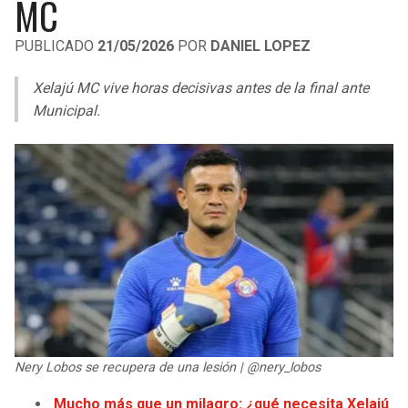
MC
LIGA DE EXPANSIÓN MX
UEFA EUROPA LEAGUE
PUBLICADO
21/05/2026
POR
DANIEL LOPEZ
RAIDERS
CAVALIERS
LEAGUES CUP
UEFA CONFERENCE LEAGUE
Xelajú MC vive horas decisivas antes de la final ante
MLS
CHARGERS
PISTONS
Municipal.
COPA LIBERTADORES
RAVENS
PACERS
COPA SUDAMERICANA
BENGALS
BUCKS
LIGA BETPLAY
BROWNS
HAWKS
OTRAS LIGAS
STEELERS
HORNETS
TEXANS
HEAT
Nery Lobos se recupera de una lesión | @nery_lobos
COLTS
MAGIC
Mucho más que un milagro: ¿qué necesita Xelajú