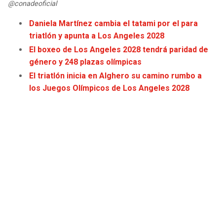
@conadeoficial
JAGUARS
WIZARDS
Daniela Martínez cambia el tatami por el para
TITANS
WARRIORS
triatlón y apunta a Los Angeles 2028
El boxeo de Los Angeles 2028 tendrá paridad de
COWBOYS
CLIPPERS
género y 248 plazas olímpicas
El triatlón inicia en Alghero su camino rumbo a
GIANTS
LAKERS
los Juegos Olímpicos de Los Angeles 2028
EAGLES
SUNS
COMMANDERS
KINGS
CARDINALS
MAVERICKS
RAMS
ROCKETS
49ERS
GRIZZLIES