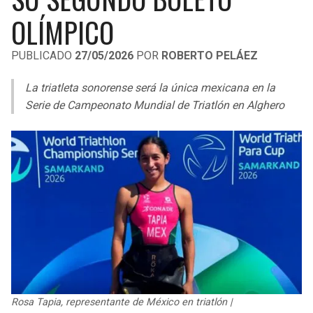
LIGA DE EXPANSIÓN MX
UEFA EUROPA LEAGUE
OLÍMPICO
RAIDERS
CAVALIERS
LEAGUES CUP
UEFA CONFERENCE LEAGUE
PUBLICADO
27/05/2026
POR
ROBERTO PELÁEZ
MLS
CHARGERS
PISTONS
La triatleta sonorense será la única mexicana en la
COPA LIBERTADORES
Serie de Campeonato Mundial de Triatlón en Alghero
RAVENS
PACERS
COPA SUDAMERICANA
BENGALS
BUCKS
LIGA BETPLAY
BROWNS
HAWKS
OTRAS LIGAS
STEELERS
HORNETS
TEXANS
HEAT
COLTS
MAGIC
Rosa Tapia, representante de México en triatlón |