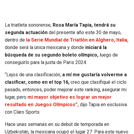
SEAHAWKS
PELICANS
La triatleta sonorense,
Rosa María Tapia, tendrá su
BEARS
SPURS
segunda actuación
del presente año este 30 de mayo,
dentro de
la Serie Mundial de Triatlón en Alghero, Italia,
LIONS
NUGGETS
donde será la única mexicana y donde
iniciará la
búsqueda de su segundo boleto olímpico,
luego de
PACKERS
TIMBERWOLVES
conseguirlo para la justa de Paris 2024.
VIKINGS
THUNDER
“Lejos de una clasificación,
a mí me gustaría volverme a
clasificar, como en el top 16,
creo que clasifiqué el ciclo
FALCONS
TRAIL BLAZERS
pasado, entonces, poder mejorar este ranking, asegurar mi
lugar, pero
mi mayor objetivo es lograr un mejor
resultado en Juegos Olímpicos”,
dijo Tapia en exclusiva
PANTHERS
JAZZ
con Claro Sports.
SAINTS
Hace unas semanas en su debut de temporada en
Uzbekistán, la mexicana ocupó el lugar 27. Para este nuevo