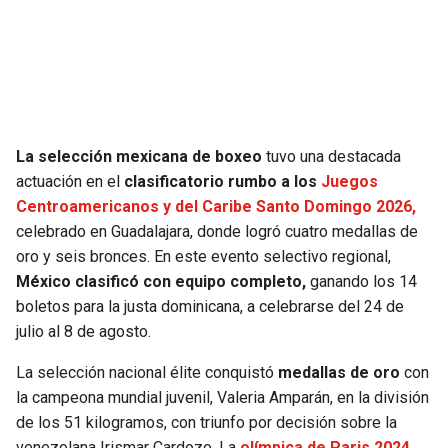
SEAHAWKS
PELICANS
BEARS
SPURS
LIONS
NUGGETS
La selección mexicana de boxeo
tuvo una destacada
actuación en el
clasificatorio rumbo a los
Juegos
PACKERS
TIMBERWOLVES
Centroamericanos y del Caribe Santo Domingo 2026,
celebrado en Guadalajara, donde logró cuatro medallas de
VIKINGS
THUNDER
oro y seis bronces. En este evento selectivo regional,
México clasificó con equipo completo,
ganando los 14
FALCONS
TRAIL BLAZERS
boletos para la justa dominicana, a celebrarse del 24 de
julio al 8 de agosto.
PANTHERS
JAZZ
La selección nacional élite conquistó
medallas de oro
con
la campeona mundial juvenil, Valeria Amparán, en la división
SAINTS
de los 51 kilogramos, con triunfo por decisión sobre la
venezolana Irismar Cardozo. La
olímpica de Paris 2024,