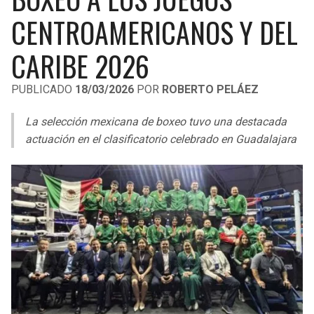
LIGA DE EXPANSIÓN MX
UEFA EUROPA LEAGUE
CENTROAMERICANOS Y DEL
RAIDERS
CAVALIERS
LEAGUES CUP
UEFA CONFERENCE LEAGUE
CARIBE 2026
MLS
CHARGERS
PISTONS
PUBLICADO
18/03/2026
POR
ROBERTO PELÁEZ
COPA LIBERTADORES
RAVENS
PACERS
La selección mexicana de boxeo tuvo una destacada
COPA SUDAMERICANA
actuación en el clasificatorio celebrado en Guadalajara
BENGALS
BUCKS
LIGA BETPLAY
BROWNS
HAWKS
OTRAS LIGAS
STEELERS
HORNETS
TEXANS
HEAT
COLTS
MAGIC