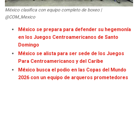
JAGUARS
WIZARDS
México clasifica con equipo completo de boxeo |
@COM_Mexico
TITANS
WARRIORS
México se prepara para defender su hegemonía
en los Juegos Centroamericanos de Santo
COWBOYS
CLIPPERS
Domingo
México se alista para ser sede de los Juegos
GIANTS
LAKERS
Para Centroamericanos y del Caribe
México busca el podio en las Copas del Mundo
EAGLES
SUNS
2026 con un equipo de arqueros prometedores
COMMANDERS
KINGS
CARDINALS
MAVERICKS
RAMS
ROCKETS
49ERS
GRIZZLIES