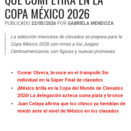
LIGA DE EXPANSIÓN MX
UEFA EUROPA LEAGUE
COPA MÉXICO 2026
RAIDERS
CAVALIERS
LEAGUES CUP
UEFA CONFERENCE LEAGUE
PUBLICADO
22/05/2026
POR
GABRIELA MENDOZA
MLS
CHARGERS
PISTONS
La selección mexicana de clavados se prepara para la
COPA LIBERTADORES
Copa México 2026 con miras a los Juegos
RAVENS
PACERS
Centroamericanos, con figuras y nuevas promesas
COPA SUDAMERICANA
BENGALS
BUCKS
LIGA BETPLAY
Osmar Olvera, bronce en el trampolín 3m
BROWNS
HAWKS
individual en la Súper Final de clavados
OTRAS LIGAS
¡México brilla en la Copa del Mundo de Clavados
STEELERS
HORNETS
2026! La delegación azteca suma plata y bronce
Juan Celaya afirma que los chinos ya tiemblan de
TEXANS
HEAT
miedo ante el nivel de México en los clavados
COLTS
MAGIC