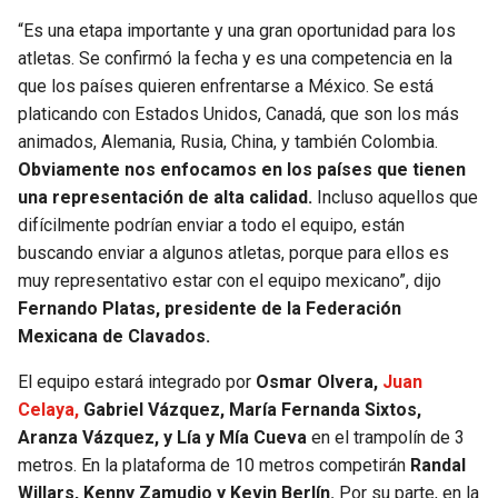
“Es una etapa importante y una gran oportunidad para los
SEAHAWKS
PELICANS
atletas. Se confirmó la fecha y es una competencia en la
que los países quieren enfrentarse a México. Se está
BEARS
SPURS
platicando con Estados Unidos, Canadá, que son los más
animados, Alemania, Rusia, China, y también Colombia.
LIONS
NUGGETS
Obviamente nos enfocamos en los países que tienen
una representación de alta calidad.
Incluso aquellos que
PACKERS
TIMBERWOLVES
difícilmente podrían enviar a todo el equipo, están
buscando enviar a algunos atletas, porque para ellos es
VIKINGS
THUNDER
muy representativo estar con el equipo mexicano”, dijo
Fernando Platas, presidente de la Federación
FALCONS
TRAIL BLAZERS
Mexicana de Clavados.
El equipo estará integrado por
Osmar Olvera,
Juan
PANTHERS
JAZZ
Celaya,
Gabriel Vázquez, María Fernanda Sixtos,
Aranza Vázquez, y Lía y Mía Cueva
en el trampolín de 3
SAINTS
metros. En la plataforma de 10 metros competirán
Randal
Willars, Kenny Zamudio y Kevin Berlín.
Por su parte, en la