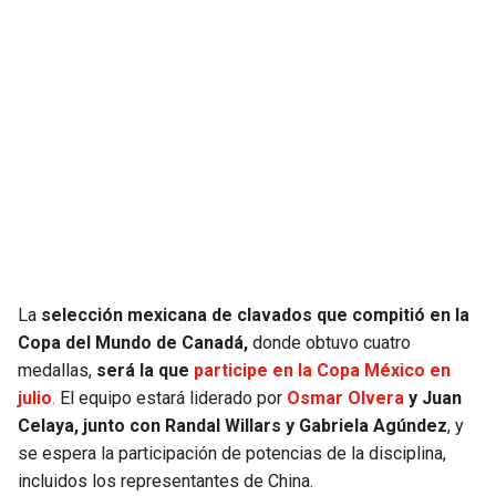
JAGUARS
WIZARDS
TITANS
WARRIORS
COWBOYS
CLIPPERS
GIANTS
LAKERS
EAGLES
SUNS
COMMANDERS
KINGS
La
selección mexicana de clavados que compitió en la
Copa del Mundo de Canadá,
donde obtuvo cuatro
CARDINALS
MAVERICKS
medallas,
será la que
participe en la Copa México en
julio
.
El equipo estará liderado por
Osmar Olvera
y Juan
RAMS
ROCKETS
Celaya, junto con Randal Willars y Gabriela Agúndez
, y
se espera la participación de potencias de la disciplina,
incluidos los representantes de China.
49ERS
GRIZZLIES