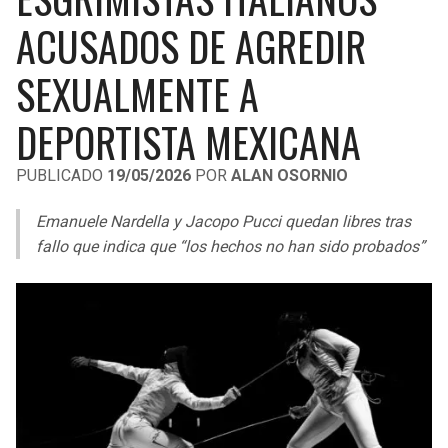
LIGA DE EXPANSIÓN MX
UEFA EUROPA LEAGUE
ACUSADOS DE AGREDIR
RAIDERS
CAVALIERS
LEAGUES CUP
UEFA CONFERENCE LEAGUE
SEXUALMENTE A
MLS
CHARGERS
PISTONS
DEPORTISTA MEXICANA
COPA LIBERTADORES
RAVENS
PACERS
PUBLICADO
19/05/2026
POR
ALAN OSORNIO
COPA SUDAMERICANA
BENGALS
BUCKS
Emanuele Nardella y Jacopo Pucci quedan libres tras
LIGA BETPLAY
fallo que indica que “los hechos no han sido probados”
BROWNS
HAWKS
OTRAS LIGAS
STEELERS
HORNETS
TEXANS
HEAT
COLTS
MAGIC