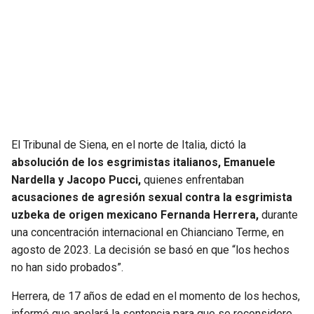
SEAHAWKS
PELICANS
BEARS
SPURS
LIONS
NUGGETS
PACKERS
TIMBERWOLVES
El Tribunal de Siena, en el norte de Italia, dictó la
absolución de los esgrimistas italianos, Emanuele
VIKINGS
THUNDER
Nardella y Jacopo Pucci,
quienes enfrentaban
acusaciones de agresión sexual contra la esgrimista
FALCONS
TRAIL BLAZERS
uzbeka de origen mexicano Fernanda Herrera,
durante
una concentración internacional en Chianciano Terme, en
PANTHERS
JAZZ
agosto de 2023. La decisión se basó en que “los hechos
no han sido probados”.
SAINTS
Herrera, de 17 años de edad en el momento de los hechos,
informó que apelará la sentencia para que se reconsidere