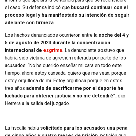
BUCCANEERS
el caso. Su defensa indicó que
buscará continuar con el
proceso legal y ha manifestado su intención de seguir
adelante con firmeza.
Los hechos denunciados ocurrieron entre la
noche del 4 y
5 de agosto de 2023 durante la concentración
internacional de
esgrima.
La denunciante sostuvo que
habría sido víctima de agresión reiterada por parte de los
acusados: “No he querido enseñar mi cara en todo este
tiempo, ahora estoy cansada, quiero que me vean, porque
estoy orgullosa de mí. Estoy orgullosa porque en estos
tres años
además de sacrificarme por el deporte he
luchado para obtener justicia y no me detendré”,
dijo
Herrera a la salida del juzgado.
La fiscalía había
solicitado para los acusados una pena
de cinco años y cuatro meses de prisión,
petición que