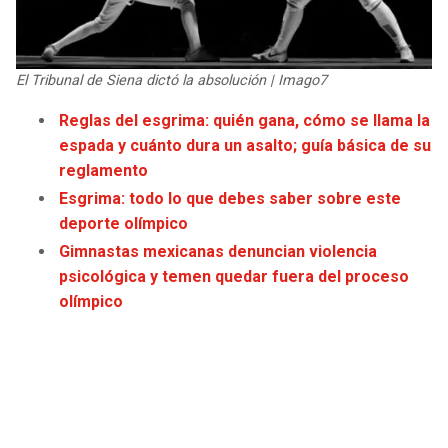
JAGUARS
WIZARDS
TITANS
WARRIORS
El Tribunal de Siena dictó la absolución | Imago7
Reglas del esgrima: quién gana, cómo se llama la
COWBOYS
CLIPPERS
espada y cuánto dura un asalto; guía básica de su
reglamento
GIANTS
LAKERS
Esgrima: todo lo que debes saber sobre este
deporte olímpico
EAGLES
SUNS
Gimnastas mexicanas denuncian violencia
psicológica y temen quedar fuera del proceso
COMMANDERS
KINGS
olímpico
CARDINALS
MAVERICKS
RAMS
ROCKETS
49ERS
GRIZZLIES