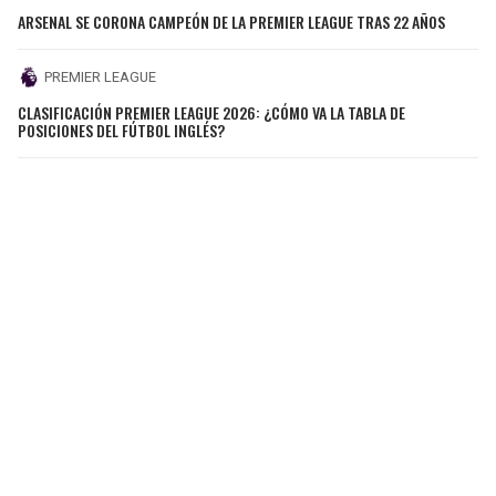
ARSENAL SE CORONA CAMPEÓN DE LA PREMIER LEAGUE TRAS 22 AÑOS
PREMIER LEAGUE
CLASIFICACIÓN PREMIER LEAGUE 2026: ¿CÓMO VA LA TABLA DE
POSICIONES DEL FÚTBOL INGLÉS?