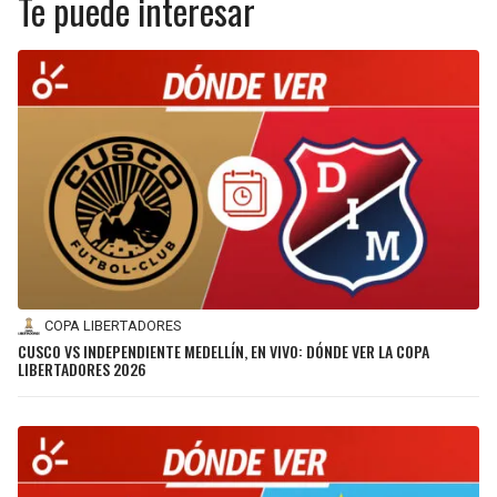
Te puede interesar
COPA LIBERTADORES
CUSCO VS INDEPENDIENTE MEDELLÍN, EN VIVO: DÓNDE VER LA COPA
LIBERTADORES 2026