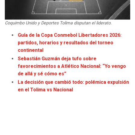
JAGUARS
WIZARDS
TITANS
WARRIORS
Coquimbo Unido y Deportes Tolima disputan el liderato.
Guía de la Copa Conmebol Libertadores 2026:
COWBOYS
CLIPPERS
partidos, horarios y resultados del torneo
continental
GIANTS
LAKERS
Sebastián Guzmán deja tufo sobre
favorecimientos a Atlético Nacional: “Yo vengo
EAGLES
SUNS
de allá y sé cómo es”
La decisión que cambió todo: polémica expulsión
COMMANDERS
KINGS
en el Tolima vs Nacional
CARDINALS
MAVERICKS
RAMS
ROCKETS
49ERS
GRIZZLIES