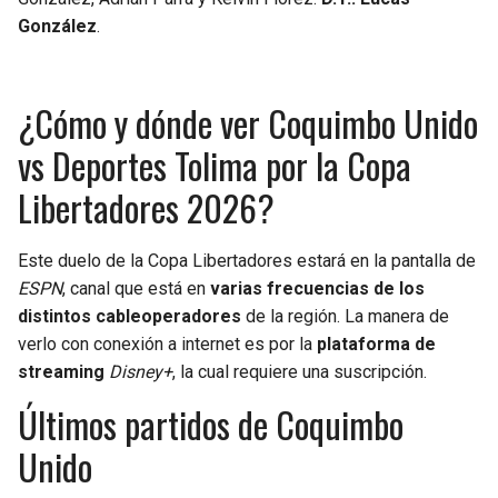
González
.
¿Cómo y dónde ver Coquimbo Unido
vs Deportes Tolima por la Copa
Libertadores 2026?
Este duelo de la Copa Libertadores estará en la pantalla de
ESPN
, canal que está en
varias frecuencias de los
distintos cableoperadores
de la región. La manera de
verlo con conexión a internet es por la
plataforma de
streaming
Disney+
, la cual requiere una suscripción.
Últimos partidos de Coquimbo
Unido