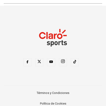
Términos y Condiciones
Política de Cookies