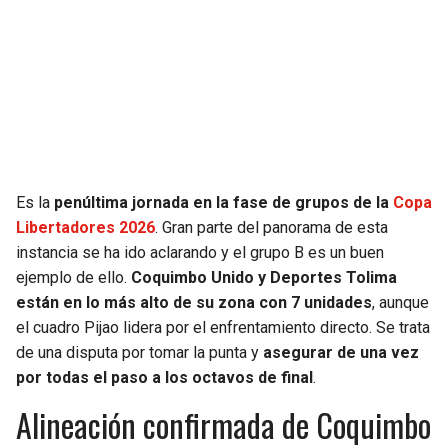
SEAHAWKS
PELICANS
BEARS
SPURS
LIONS
NUGGETS
PACKERS
TIMBERWOLVES
Es la
penúltima jornada en la fase de grupos de la
Copa
Libertadores 2026
. Gran parte del panorama de esta
VIKINGS
THUNDER
instancia se ha ido aclarando y el grupo B es un buen
ejemplo de ello.
Coquimbo Unido y Deportes Tolima
FALCONS
TRAIL BLAZERS
están en lo más alto de su zona con 7 unidades
, aunque
el cuadro Pijao lidera por el enfrentamiento directo. Se trata
PANTHERS
JAZZ
de una disputa por tomar la punta y
asegurar de una vez
por todas el paso a los octavos de final
.
SAINTS
Alineación confirmada de Coquimbo