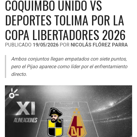
COQUIMBO UNIDO VS
LIGA DE EXPANSIÓN MX
UEFA EUROPA LEAGUE
DEPORTES TOLIMA POR LA
RAIDERS
CAVALIERS
LEAGUES CUP
UEFA CONFERENCE LEAGUE
COPA LIBERTADORES 2026
MLS
CHARGERS
PISTONS
PUBLICADO
19/05/2026
POR
NICOLÁS FLÓREZ PARRA
COPA LIBERTADORES
RAVENS
PACERS
Ambos conjuntos llegan empatados con siete puntos,
COPA SUDAMERICANA
BENGALS
BUCKS
pero el Pijao aparece como líder por el enfrentamiento
LIGA BETPLAY
directo.
BROWNS
HAWKS
OTRAS LIGAS
STEELERS
HORNETS
TEXANS
HEAT
COLTS
MAGIC