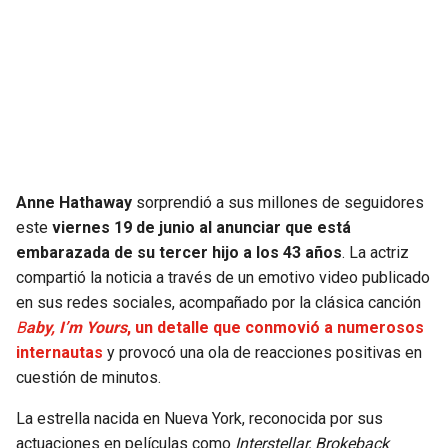
SEAHAWKS
PELICANS
BEARS
SPURS
LIONS
NUGGETS
PACKERS
TIMBERWOLVES
Anne Hathaway
sorprendió a sus millones de seguidores
este
viernes 19 de junio al anunciar que está
VIKINGS
THUNDER
embarazada de su tercer hijo a los 43 años
. La actriz
compartió la noticia a través de un emotivo video publicado
FALCONS
TRAIL BLAZERS
en sus redes sociales, acompañado por la clásica canción
B
aby, I’m Yours
, un detalle que conmovió a numerosos
PANTHERS
JAZZ
internautas
y provocó una ola de reacciones positivas en
cuestión de minutos.
SAINTS
La estrella nacida en Nueva York, reconocida por sus
actuaciones en películas como
Interstellar, Brokeback