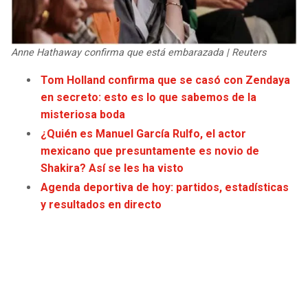
JAGUARS
WIZARDS
TITANS
WARRIORS
Anne Hathaway confirma que está embarazada | Reuters
Tom Holland confirma que se casó con Zendaya
COWBOYS
CLIPPERS
en secreto: esto es lo que sabemos de la
misteriosa boda
GIANTS
LAKERS
¿Quién es Manuel García Rulfo, el actor
mexicano que presuntamente es novio de
EAGLES
SUNS
Shakira? Así se les ha visto
Agenda deportiva de hoy: partidos, estadísticas
COMMANDERS
KINGS
y resultados en directo
CARDINALS
MAVERICKS
RAMS
ROCKETS
49ERS
GRIZZLIES