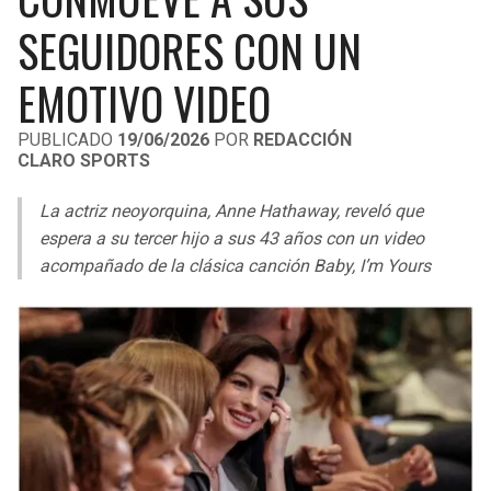
LIGA DE EXPANSIÓN MX
UEFA EUROPA LEAGUE
SEGUIDORES CON UN
RAIDERS
CAVALIERS
LEAGUES CUP
UEFA CONFERENCE LEAGUE
EMOTIVO VIDEO
MLS
CHARGERS
PISTONS
PUBLICADO
19/06/2026
POR
REDACCIÓN
CLARO SPORTS
COPA LIBERTADORES
RAVENS
PACERS
La actriz neoyorquina, Anne Hathaway, reveló que
COPA SUDAMERICANA
BENGALS
BUCKS
espera a su tercer hijo a sus 43 años con un video
LIGA BETPLAY
acompañado de la clásica canción Baby, I’m Yours
BROWNS
HAWKS
OTRAS LIGAS
STEELERS
HORNETS
TEXANS
HEAT
COLTS
MAGIC