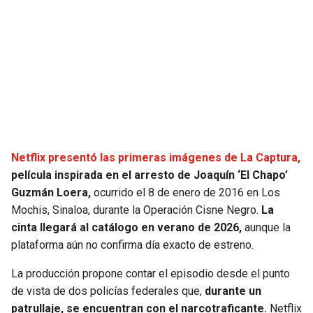
SEAHAWKS
PELICANS
BEARS
SPURS
LIONS
NUGGETS
PACKERS
TIMBERWOLVES
Netflix presentó las primeras imágenes de La Captura,
VIKINGS
THUNDER
película inspirada en el arresto de Joaquín ‘El Chapo’
Guzmán Loera,
ocurrido el 8 de enero de 2016 en Los
FALCONS
TRAIL BLAZERS
Mochis, Sinaloa, durante la Operación Cisne Negro.
La
cinta llegará al catálogo en verano de 2026,
aunque la
plataforma aún no confirma día exacto de estreno.
PANTHERS
JAZZ
La producción propone contar el episodio desde el punto
SAINTS
de vista de dos policías federales que,
durante un
patrullaje, se encuentran con el narcotraficante.
Netflix