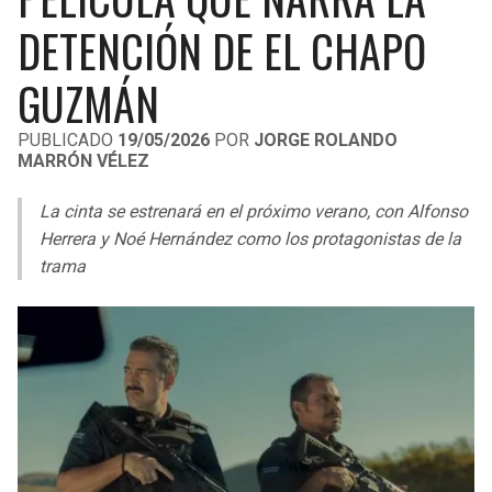
LIGA DE EXPANSIÓN MX
UEFA EUROPA LEAGUE
DETENCIÓN DE EL CHAPO
RAIDERS
CAVALIERS
LEAGUES CUP
UEFA CONFERENCE LEAGUE
GUZMÁN
MLS
CHARGERS
PISTONS
PUBLICADO
19/05/2026
POR
JORGE ROLANDO
MARRÓN VÉLEZ
COPA LIBERTADORES
RAVENS
PACERS
La cinta se estrenará en el próximo verano, con
Alfonso
COPA SUDAMERICANA
BENGALS
BUCKS
Herrera y Noé Hernández como los protagonistas de la
LIGA BETPLAY
trama
BROWNS
HAWKS
OTRAS LIGAS
STEELERS
HORNETS
TEXANS
HEAT
COLTS
MAGIC