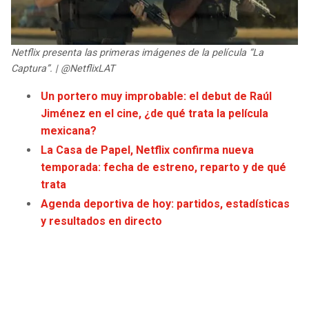
JAGUARS
WIZARDS
TITANS
WARRIORS
Netflix presenta las primeras imágenes de la película “La
Captura”. | @NetflixLAT
COWBOYS
CLIPPERS
Un portero muy improbable: el debut de Raúl
Jiménez en el cine, ¿de qué trata la película
GIANTS
LAKERS
mexicana?
La Casa de Papel, Netflix confirma nueva
EAGLES
SUNS
temporada: fecha de estreno, reparto y de qué
trata
COMMANDERS
KINGS
Agenda deportiva de hoy: partidos, estadísticas
y resultados en directo
CARDINALS
MAVERICKS
RAMS
ROCKETS
49ERS
GRIZZLIES