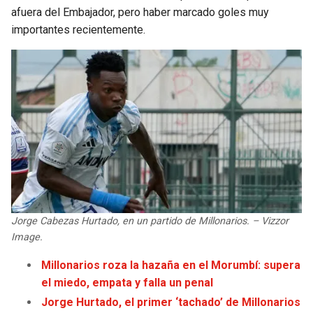
afuera del Embajador, pero haber marcado goles muy
JAGUARS
WIZARDS
importantes recientemente.
TITANS
WARRIORS
COWBOYS
CLIPPERS
GIANTS
LAKERS
EAGLES
SUNS
COMMANDERS
KINGS
Jorge Cabezas Hurtado, en un partido de Millonarios. – Vizzor
CARDINALS
MAVERICKS
Image.
Millonarios roza la hazaña en el Morumbí: supera
RAMS
ROCKETS
el miedo, empata y falla un penal
Jorge Hurtado, el primer ‘tachado’ de Millonarios
49ERS
GRIZZLIES