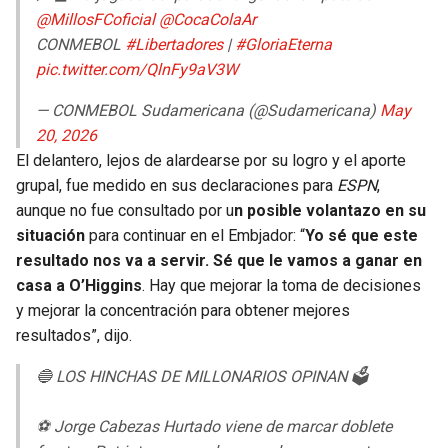
@MillosFCoficial
@CocaColaAr
CONMEBOL
#Libertadores
|
#GloriaEterna
pic.twitter.com/QlnFy9aV3W
— CONMEBOL Sudamericana (@Sudamericana)
May
20, 2026
El delantero, lejos de alardearse por su logro y el aporte
grupal, fue medido en sus declaraciones para
ESPN
,
aunque no fue consultado por u
n posible volantazo en su
situación
para continuar en el Embjador: “
Yo sé que este
resultado nos va a servir. Sé que le vamos a ganar en
casa a O’Higgins
. Hay que mejorar la toma de decisiones
y mejorar la concentración para obtener mejores
resultados”, dijo.
🔵 LOS HINCHAS DE MILLONARIOS OPINAN 🗳️
⚽️ Jorge Cabezas Hurtado viene de marcar doblete