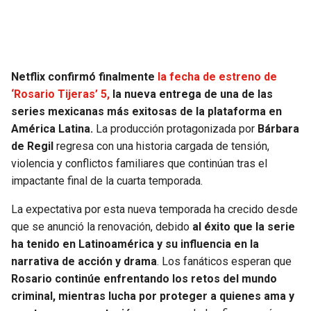
SEAHAWKS
PELICANS
BEARS
SPURS
Netflix confirmó finalmente
la fecha de estreno de
‘Rosario Tijeras’ 5,
la nueva entrega de una de las
LIONS
NUGGETS
series mexicanas más exitosas de la plataforma en
América Latina.
La producción protagonizada por
Bárbara
PACKERS
TIMBERWOLVES
de Regil
regresa con una historia cargada de tensión,
violencia y conflictos familiares que continúan tras el
VIKINGS
THUNDER
impactante final de la cuarta temporada.
FALCONS
TRAIL BLAZERS
La expectativa por esta nueva temporada ha crecido desde
que se anunció la renovación, debido
al éxito que la serie
PANTHERS
JAZZ
ha tenido en Latinoamérica y su influencia en la
narrativa de acción y drama
. Los fanáticos esperan que
Rosario continúe enfrentando los retos del mundo
SAINTS
criminal, mientras lucha por proteger a quienes ama y