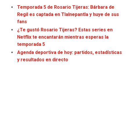
JAGUARS
WIZARDS
Temporada 5 de Rosario Tijeras: Bárbara de
Regil es captada en Tlalnepantla y huye de sus
TITANS
WARRIORS
fans
¿Te gustó Rosario Tijeras? Estas series en
COWBOYS
CLIPPERS
Netflix te encantarán mientras esperas la
temporada 5
GIANTS
LAKERS
Agenda deportiva de hoy: partidos, estadísticas
y resultados en directo
EAGLES
SUNS
COMMANDERS
KINGS
CARDINALS
MAVERICKS
RAMS
ROCKETS
49ERS
GRIZZLIES