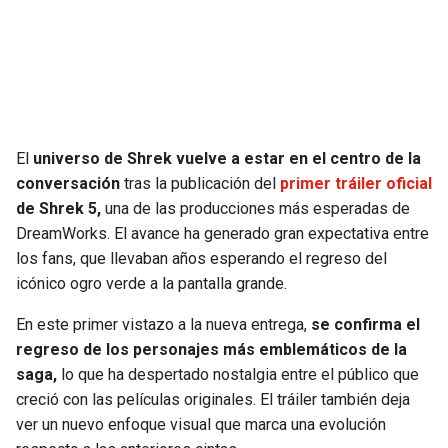
SEAHAWKS
PELICANS
BEARS
SPURS
LIONS
NUGGETS
El
universo de Shrek vuelve a estar en el centro de la
conversación
tras la publicación del
primer tráiler oficial
PACKERS
TIMBERWOLVES
de Shrek 5,
una de las producciones más esperadas de
DreamWorks. El avance ha generado gran expectativa entre
VIKINGS
THUNDER
los fans, que llevaban años esperando el regreso del
icónico ogro verde a la pantalla grande.
FALCONS
TRAIL BLAZERS
En este primer vistazo a la nueva entrega,
se confirma el
regreso de los personajes más emblemáticos de la
PANTHERS
JAZZ
saga,
lo que ha despertado nostalgia entre el público que
creció con las películas originales. El tráiler también deja
SAINTS
ver un nuevo enfoque visual que marca una evolución