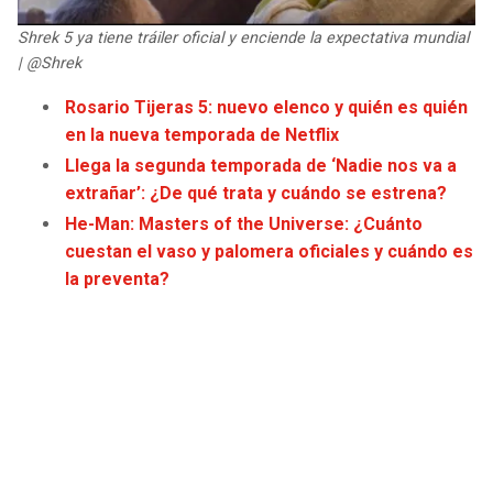
JAGUARS
WIZARDS
Shrek 5 ya tiene tráiler oficial y enciende la expectativa mundial
| @Shrek
TITANS
WARRIORS
Rosario Tijeras 5: nuevo elenco y quién es quién
en la nueva temporada de Netflix
COWBOYS
CLIPPERS
Llega la segunda temporada de ‘Nadie nos va a
GIANTS
LAKERS
extrañar’: ¿De qué trata y cuándo se estrena?
He-Man: Masters of the Universe: ¿Cuánto
EAGLES
SUNS
cuestan el vaso y palomera oficiales y cuándo es
la preventa?
COMMANDERS
KINGS
CARDINALS
MAVERICKS
RAMS
ROCKETS
49ERS
GRIZZLIES