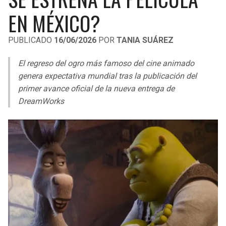
LIGA DE EXPANSIÓN MX
UEFA EUROPA LEAGUE
EN MÉXICO?
RAIDERS
CAVALIERS
LEAGUES CUP
UEFA CONFERENCE LEAGUE
PUBLICADO
16/06/2026
POR
TANIA SUÁREZ
MLS
CHARGERS
PISTONS
El regreso del ogro más famoso del cine animado
COPA LIBERTADORES
genera expectativa mundial tras la publicación del
RAVENS
PACERS
primer avance oficial de la nueva entrega de
COPA SUDAMERICANA
DreamWorks
BENGALS
BUCKS
LIGA BETPLAY
BROWNS
HAWKS
OTRAS LIGAS
STEELERS
HORNETS
TEXANS
HEAT
COLTS
MAGIC