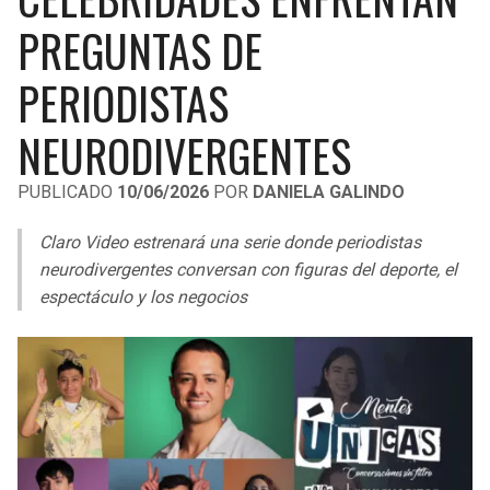
LIGA DE EXPANSIÓN MX
UEFA EUROPA LEAGUE
PREGUNTAS DE
RAIDERS
CAVALIERS
LEAGUES CUP
UEFA CONFERENCE LEAGUE
PERIODISTAS
MLS
CHARGERS
PISTONS
NEURODIVERGENTES
COPA LIBERTADORES
RAVENS
PACERS
PUBLICADO
10/06/2026
POR
DANIELA GALINDO
COPA SUDAMERICANA
BENGALS
BUCKS
Claro Video estrenará una serie donde periodistas
LIGA BETPLAY
neurodivergentes conversan con figuras del deporte, el
BROWNS
HAWKS
espectáculo y los negocios
OTRAS LIGAS
STEELERS
HORNETS
TEXANS
HEAT
COLTS
MAGIC