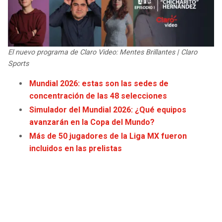
JAGUARS
WIZARDS
TITANS
WARRIORS
El nuevo programa de Claro Video: Mentes Brillantes | Claro
COWBOYS
CLIPPERS
Sports
Mundial 2026: estas son las sedes de
GIANTS
LAKERS
concentración de las 48 selecciones
Simulador del Mundial 2026: ¿Qué equipos
EAGLES
SUNS
avanzarán en la Copa del Mundo?
Más de 50 jugadores de la Liga MX fueron
COMMANDERS
KINGS
incluidos en las prelistas
CARDINALS
MAVERICKS
RAMS
ROCKETS
49ERS
GRIZZLIES