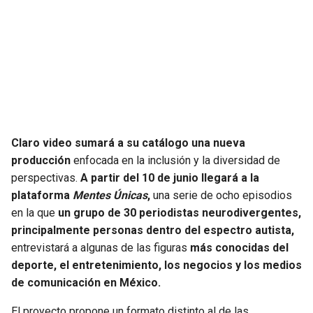
SEAHAWKS
PELICANS
BEARS
SPURS
LIONS
NUGGETS
PACKERS
TIMBERWOLVES
Claro video sumará a su catálogo una nueva
producción
enfocada en la inclusión y la diversidad de
VIKINGS
THUNDER
perspectivas.
A partir del 10 de junio llegará a la
plataforma
Mentes Únicas
,
una serie de ocho episodios
FALCONS
TRAIL BLAZERS
en la que
un grupo de 30 periodistas neurodivergentes,
principalmente personas dentro del espectro autista,
PANTHERS
JAZZ
entrevistará a algunas de las figuras
más conocidas del
deporte, el entretenimiento, los negocios y los medios
SAINTS
de comunicación en México.
El proyecto propone un formato distinto al de las