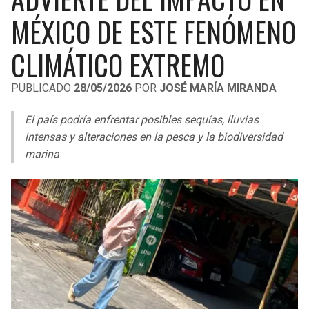
LIGA DE EXPANSIÓN MX
UEFA EUROPA LEAGUE
MÉXICO DE ESTE FENÓMENO
RAIDERS
CAVALIERS
LEAGUES CUP
UEFA CONFERENCE LEAGUE
CLIMÁTICO EXTREMO
MLS
CHARGERS
PISTONS
PUBLICADO
28/05/2026
POR
JOSÉ MARÍA MIRANDA
COPA LIBERTADORES
RAVENS
PACERS
El país podría enfrentar posibles sequías, lluvias
COPA SUDAMERICANA
intensas y alteraciones en la pesca y la biodiversidad
BENGALS
BUCKS
marina
LIGA BETPLAY
BROWNS
HAWKS
OTRAS LIGAS
STEELERS
HORNETS
TEXANS
HEAT
COLTS
MAGIC