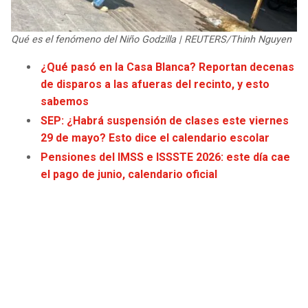
JAGUARS
WIZARDS
Qué es el fenómeno del Niño Godzilla | REUTERS/Thinh Nguyen
TITANS
WARRIORS
¿Qué pasó en la Casa Blanca? Reportan decenas
de disparos a las afueras del recinto, y esto
COWBOYS
CLIPPERS
sabemos
GIANTS
LAKERS
SEP: ¿Habrá suspensión de clases este viernes
29 de mayo? Esto dice el calendario escolar
EAGLES
SUNS
Pensiones del IMSS e ISSSTE 2026: este día cae
el pago de junio, calendario oficial
COMMANDERS
KINGS
CARDINALS
MAVERICKS
RAMS
ROCKETS
49ERS
GRIZZLIES