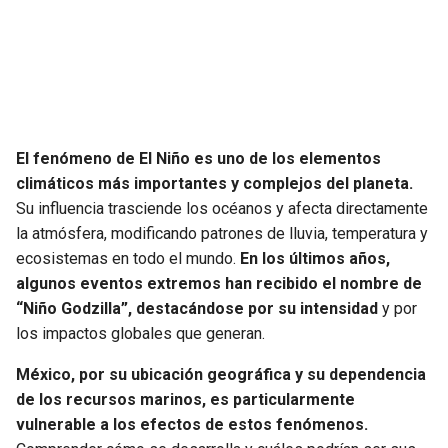
SEAHAWKS
PELICANS
BEARS
SPURS
LIONS
NUGGETS
El fenómeno de El Niño es uno de los elementos
climáticos más importantes y complejos del planeta.
PACKERS
TIMBERWOLVES
Su influencia trasciende los océanos y afecta directamente
la atmósfera, modificando patrones de lluvia, temperatura y
VIKINGS
THUNDER
ecosistemas en todo el mundo.
En los últimos años,
algunos eventos extremos han recibido el nombre de
FALCONS
TRAIL BLAZERS
“Niño Godzilla”, destacándose por su intensidad
y por
los impactos globales que generan.
PANTHERS
JAZZ
México, por su ubicación geográfica y su dependencia
de los recursos marinos, es particularmente
SAINTS
vulnerable a los efectos de estos fenómenos.