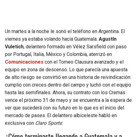
SEAHAWKS
PELICANS
BEARS
SPURS
Un martes a la noche le sonó el teléfono en Argentina. El
viernes ya estaba volando hacia Guatemala.
Agustín
LIONS
NUGGETS
Vuletich
, delantero formado en Vélez Sarsfield con paso
por Portugal, Italia, México y Colombia, aterrizó en
PACKERS
TIMBERWOLVES
Comunicaciones
con el Torneo Clausura avanzado y el
equipo en zona de descenso. Lo que parecía una apuesta
VIKINGS
THUNDER
de alto riesgo se convirtió en una historia de reivindicación:
cumplió con creces dentro del campo y luchó con el equipo
FALCONS
TRAIL BLAZERS
hasta las semifinales. Ahora, su contrato con los Cremas
vence el próximo 31 de mayo y se encuentra a la espera de
PANTHERS
JAZZ
ver que sucederá con su futuro en lo que es el inicio del
mercado de pases. El delantero albiceleste habló en
exclusiva con
Claro Sports
:
SAINTS
¿Cómo terminaste llegando a Guatemala y a