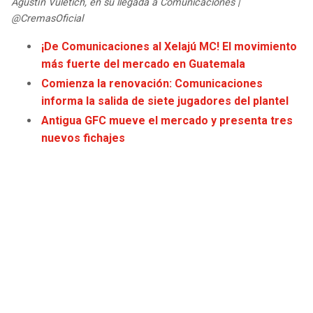
Agustín Vuletich, en su llegada a Comunicaciones |
JAGUARS
WIZARDS
@CremasOficial
¡De Comunicaciones al Xelajú MC! El movimiento
TITANS
WARRIORS
más fuerte del mercado en Guatemala
Comienza la renovación: Comunicaciones
COWBOYS
CLIPPERS
informa la salida de siete jugadores del plantel
Antigua GFC mueve el mercado y presenta tres
GIANTS
LAKERS
nuevos fichajes
EAGLES
SUNS
COMMANDERS
KINGS
CARDINALS
MAVERICKS
RAMS
ROCKETS
49ERS
GRIZZLIES