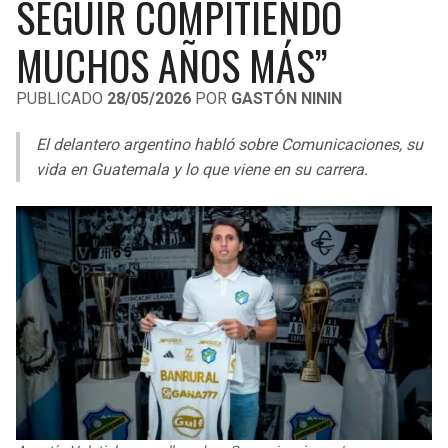
SEGUIR COMPITIENDO
LIGA DE EXPANSIÓN MX
UEFA EUROPA LEAGUE
MUCHOS AÑOS MÁS”
RAIDERS
CAVALIERS
LEAGUES CUP
UEFA CONFERENCE LEAGUE
PUBLICADO
28/05/2026
POR
GASTÓN NININ
MLS
CHARGERS
PISTONS
El delantero argentino habló sobre Comunicaciones, su
COPA LIBERTADORES
RAVENS
PACERS
vida en Guatemala y lo que viene en su carrera.
COPA SUDAMERICANA
BENGALS
BUCKS
LIGA BETPLAY
BROWNS
HAWKS
OTRAS LIGAS
STEELERS
HORNETS
TEXANS
HEAT
COLTS
MAGIC