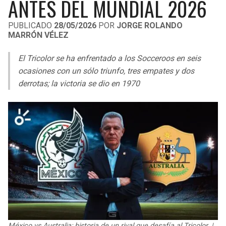
ANTES DEL MUNDIAL 2026
LIGA DE EXPANSIÓN MX
UEFA EUROPA LEAGUE
PUBLICADO
28/05/2026
POR
JORGE ROLANDO
RAIDERS
CAVALIERS
LEAGUES CUP
UEFA CONFERENCE LEAGUE
MARRÓN VÉLEZ
MLS
CHARGERS
PISTONS
El Tricolor se ha enfrentado a los Socceroos en seis
ocasiones con un sólo triunfo, tres empates y dos
COPA LIBERTADORES
RAVENS
PACERS
derrotas; la victoria se dio en 1970
COPA SUDAMERICANA
BENGALS
BUCKS
LIGA BETPLAY
BROWNS
HAWKS
OTRAS LIGAS
STEELERS
HORNETS
TEXANS
HEAT
COLTS
MAGIC
México vs Australia: historia de un rival que desafía al Tricolor. |