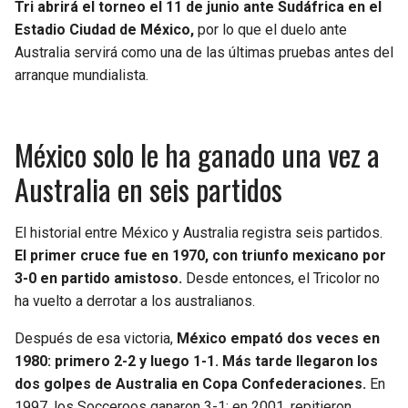
BUCCANEERS
Tri abrirá el torneo el 11 de junio ante Sudáfrica en el
Estadio Ciudad de México,
por lo que el duelo ante
Australia servirá como una de las últimas pruebas antes del
arranque mundialista.
México solo le ha ganado una vez a
Australia en seis partidos
El historial entre México y Australia registra seis partidos.
El primer cruce fue en 1970, con triunfo mexicano por
3-0 en partido amistoso.
Desde entonces, el Tricolor no
ha vuelto a derrotar a los australianos.
Después de esa victoria,
México empató dos veces en
1980: primero 2-2 y luego 1-1. Más tarde llegaron los
dos golpes de Australia en Copa Confederaciones.
En
1997, los Socceroos ganaron 3-1; en 2001, repitieron