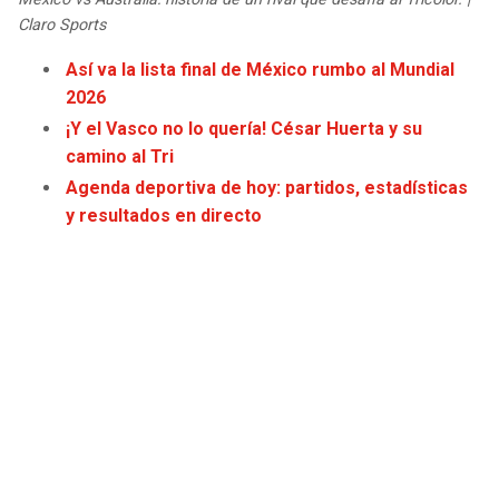
JAGUARS
WIZARDS
Claro Sports
Así va la lista final de México rumbo al Mundial
TITANS
WARRIORS
2026
¡Y el Vasco no lo quería! César Huerta y su
COWBOYS
CLIPPERS
camino al Tri
Agenda deportiva de hoy: partidos, estadísticas
GIANTS
LAKERS
y resultados en directo
EAGLES
SUNS
COMMANDERS
KINGS
CARDINALS
MAVERICKS
RAMS
ROCKETS
49ERS
GRIZZLIES