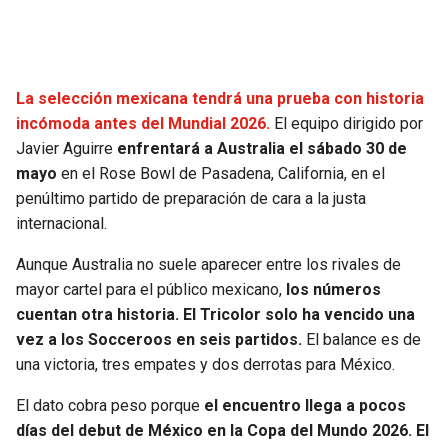
SEAHAWKS
PELICANS
BEARS
SPURS
La selección mexicana tendrá una prueba con historia
incómoda antes del Mundial 2026.
El equipo dirigido por
LIONS
NUGGETS
Javier Aguirre
enfrentará a Australia el sábado 30 de
mayo
en el Rose Bowl de Pasadena, California, en el
PACKERS
TIMBERWOLVES
penúltimo partido de preparación de cara a la justa
internacional.
VIKINGS
THUNDER
Aunque Australia no suele aparecer entre los rivales de
mayor cartel para el público mexicano,
los números
FALCONS
TRAIL BLAZERS
cuentan otra historia. El Tricolor solo ha vencido una
vez a los Socceroos en seis partidos.
El balance es de
PANTHERS
JAZZ
una victoria, tres empates y dos derrotas para México.
SAINTS
El dato cobra peso porque
el encuentro llega a pocos
días del debut de México en la Copa del Mundo 2026. El