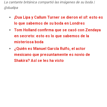
La cantante británica compartió las imágenes de su boda |
JAGUARS
WIZARDS
@dualipa
TITANS
WARRIORS
¡Dua Lipa y Callum Turner se dieron el sí!: esto es
lo que sabemos de su boda en Londres
COWBOYS
CLIPPERS
Tom Holland confirma que se casó con Zendaya
en secreto: esto es lo que sabemos de la
GIANTS
LAKERS
misteriosa boda
¿Quién es Manuel García Rulfo, el actor
EAGLES
SUNS
mexicano que presuntamente es novio de
Shakira? Así se les ha visto
COMMANDERS
KINGS
CARDINALS
MAVERICKS
RAMS
ROCKETS
49ERS
GRIZZLIES