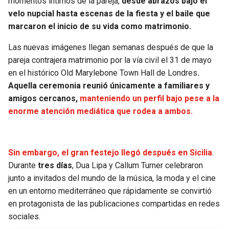
momentos íntimos de la pareja,
desde abrazos bajo el
BUCCANEERS
velo nupcial hasta escenas de la fiesta y el baile que
marcaron el inicio de su vida como matrimonio.
Las nuevas imágenes llegan semanas después de que la
pareja contrajera matrimonio por la vía civil el 31 de mayo
en el histórico Old Marylebone Town Hall de Londres
.
Aquella ceremonia reunió únicamente a familiares y
amigos cercanos,
manteniendo un perfil bajo pese a la
enorme atención mediática que rodea a ambos.
Sin embargo, el gran festejo llegó después en Sicilia
.
Durante
tres días
, Dua Lipa y Callum Turner celebraron
junto a invitados del mundo de la música, la moda y el cine
en un entorno mediterráneo que rápidamente se convirtió
en protagonista de las publicaciones compartidas en redes
sociales.