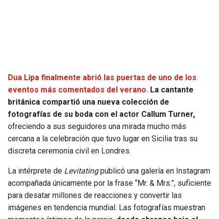
SEAHAWKS
PELICANS
BEARS
SPURS
LIONS
NUGGETS
Dua Lipa finalmente abrió las puertas de uno de los
eventos más comentados del verano.
La cantante
PACKERS
TIMBERWOLVES
británica compartió una nueva colección de
fotografías de su boda con el actor Callum Turner,
VIKINGS
THUNDER
ofreciendo a sus seguidores una mirada mucho más
cercana a la celebración que tuvo lugar en Sicilia tras su
FALCONS
TRAIL BLAZERS
discreta ceremonia civil en Londres.
La intérprete de
Levitating
publicó una galería en Instagram
PANTHERS
JAZZ
acompañada únicamente por la frase “Mr. & Mrs.”, suficiente
para desatar millones de reacciones y convertir las
SAINTS
imágenes en tendencia mundial. Las fotografías muestran