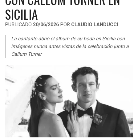
LIGA DE EXPANSIÓN MX
UEFA EUROPA LEAGUE
SICILIA
RAIDERS
CAVALIERS
LEAGUES CUP
UEFA CONFERENCE LEAGUE
PUBLICADO
20/06/2026
POR
CLAUDIO LANDUCCI
MLS
CHARGERS
PISTONS
La cantante abrió el álbum de su boda en Sicilia con
COPA LIBERTADORES
imágenes nunca antes vistas de la celebración junto a
RAVENS
PACERS
Callum Turner
COPA SUDAMERICANA
BENGALS
BUCKS
LIGA BETPLAY
BROWNS
HAWKS
OTRAS LIGAS
STEELERS
HORNETS
TEXANS
HEAT
COLTS
MAGIC