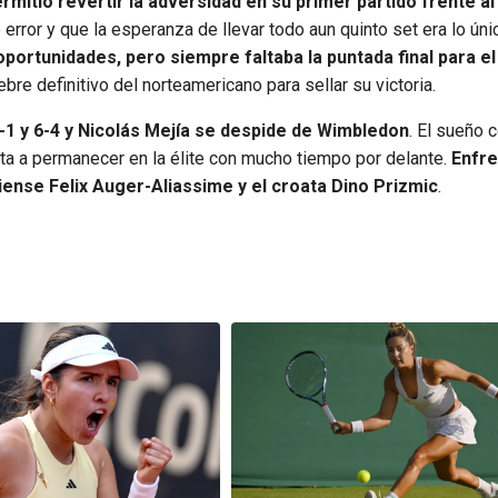
rmitió revertir la adversidad en su primer partido frente al
error y que la esperanza de llevar todo aun quinto set era lo úni
 oportunidades, pero siempre faltaba la puntada final para el
bre definitivo del norteamericano para sellar su victoria.
 6-1 y 6-4 y Nicolás Mejía se despide de Wimbledon
. El sueño 
nta a permanecer en la élite con mucho tiempo por delante.
Enfre
iense Felix Auger-Aliassime y el croata Dino Prizmic
.