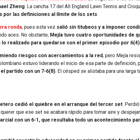
hael Zheng
. La cancha 17 del All England Lawn Tennis and Croq
por las definiciones al límite de los sets
.
mera ronda
, pues esta vez
salió sin titubeos y a imponer cond
ndo aces. No obstante,
Mejía tuvo cuatro oportunidades de q
 lo realizado para quedarse con el primer episodio por 6(4)
miendo riesgos con acercamientos a la red
, pero Mejía resis
lombiano estuvo liderando el inicio de esa parte de definición,
l partido con un 7-6(8)
. El césped se alistaba para una larga 
fetero cedió el quiebre en el arranque del tercer set
. Perdió
ó querer que ese set se acabara rápido para tomar aire y despejar
rcial con un 6-1, que resultaba todo un acontecimiento par