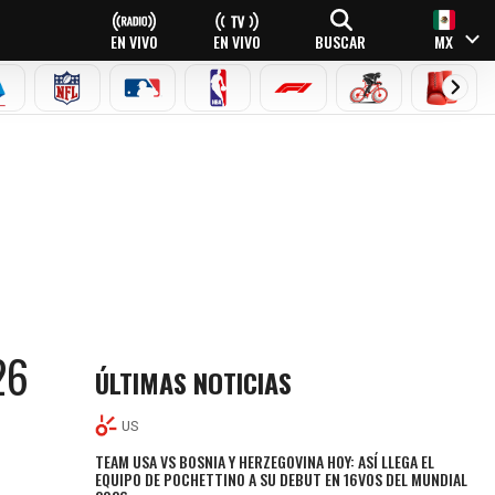
EN VIVO
EN VIVO
BUSCAR
MX
EAGUE
ERIE A
NFL
MLB
NBA
FÓRMULA 1
CICLISMO
BOXEO
26
ÚLTIMAS NOTICIAS
US
TEAM USA VS BOSNIA Y HERZEGOVINA HOY: ASÍ LLEGA EL
EQUIPO DE POCHETTINO A SU DEBUT EN 16VOS DEL MUNDIAL