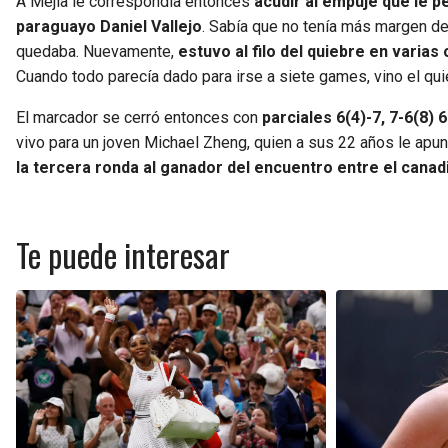
A Mejía le correspondía entonces
acudir al empuje que le pe
paraguayo Daniel Vallejo
. Sabía que no tenía más margen de 
quedaba. Nuevamente,
estuvo al filo del quiebre en varias
Cuando todo parecía dado para irse a siete games, vino el quie
El marcador se cerró entonces con
parciales 6(4)-7, 7-6(8)
vivo para un joven Michael Zheng, quien a sus 22 años le apu
la tercera ronda al ganador del encuentro entre el canad
Te puede interesar