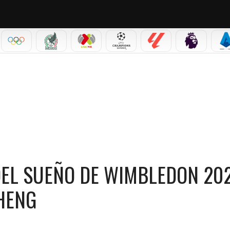
IAL 2026
OLÍMPICOS
SELECCIÓN MEXICANA
LIGA MX
CHAMPIONS LEAGUE
LALIGA
PREMIER L
S
6 TRAS CAER ANTE MICHAEL ZHENG
 DEL SUEÑO DE WIMBLEDON 20
HENG