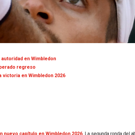
n autoridad en Wimbledon
sperado regreso
ra victoria en Wimbledon 2026
n nuevo capítulo en Wimbledon 2026
. La segunda ronda del a