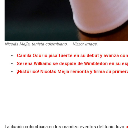
Nicolás Mejía, tenista colombiano. – Vizzor Image.
Camila Osorio pisa fuerte en su debut y avanza co
Serena Williams se despide de Wimbledon en su e
¡Histórico! Nicolás Mejía remonta y firma su prime
La ilusión colombiana en los grandes eventos del tenis tuvo
u