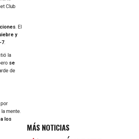
uet Club
iciones
. El
uiebre y
-7
.
tió la
 pero
se
tarde de
 por
 la mente.
a los
MÁS NOTICIAS