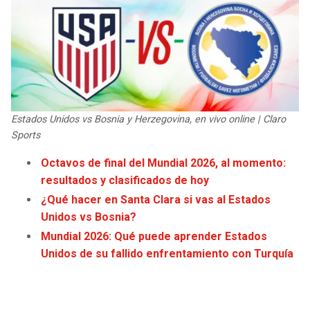
JAGUARS
WIZARDS
TITANS
WARRIORS
COWBOYS
CLIPPERS
Estados Unidos vs Bosnia y Herzegovina, en vivo online | Claro
GIANTS
LAKERS
Sports
EAGLES
SUNS
Octavos de final del Mundial 2026, al momento:
resultados y clasificados de hoy
COMMANDERS
KINGS
¿Qué hacer en Santa Clara si vas al Estados
Unidos vs Bosnia?
CARDINALS
MAVERICKS
Mundial 2026: Qué puede aprender Estados
Unidos de su fallido enfrentamiento con Turquía
RAMS
ROCKETS
49ERS
GRIZZLIES