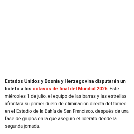
SEAHAWKS
PELICANS
BEARS
SPURS
LIONS
NUGGETS
PACKERS
TIMBERWOLVES
VIKINGS
THUNDER
Estados Unidos y Bosnia y Herzegovina disputarán un
boleto a los
octavos de final del Mundial 2026
. Este
FALCONS
TRAIL BLAZERS
miércoles 1 de julio, el equipo de las barras y las estrellas
afrontará su primer duelo de eliminación directa del torneo
PANTHERS
JAZZ
en el Estadio de la Bahía de San Francisco, después de una
fase de grupos en la que aseguró el liderato desde la
SAINTS
segunda jornada.