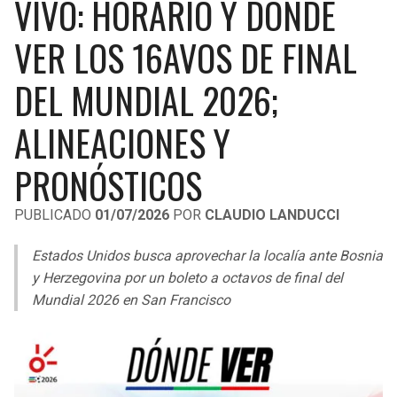
VIVO: HORARIO Y DÓNDE
LIGA DE EXPANSIÓN MX
UEFA EUROPA LEAGUE
VER LOS 16AVOS DE FINAL
RAIDERS
CAVALIERS
LEAGUES CUP
UEFA CONFERENCE LEAGUE
DEL MUNDIAL 2026;
MLS
CHARGERS
PISTONS
ALINEACIONES Y
COPA LIBERTADORES
RAVENS
PACERS
PRONÓSTICOS
COPA SUDAMERICANA
BENGALS
BUCKS
LIGA BETPLAY
PUBLICADO
01/07/2026
POR
CLAUDIO LANDUCCI
BROWNS
HAWKS
OTRAS LIGAS
Estados Unidos busca aprovechar la localía ante Bosnia
STEELERS
HORNETS
y Herzegovina por un boleto a octavos de final del
Mundial 2026 en San Francisco
TEXANS
HEAT
COLTS
MAGIC