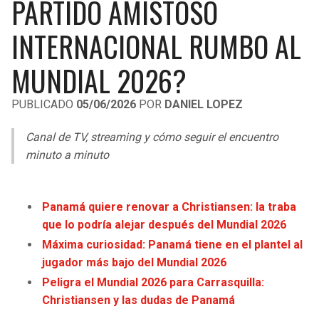
PARTIDO AMISTOSO
LIGA DE EXPANSIÓN MX
UEFA EUROPA LEAGUE
INTERNACIONAL RUMBO AL
RAIDERS
CAVALIERS
LEAGUES CUP
UEFA CONFERENCE LEAGUE
MUNDIAL 2026?
MLS
CHARGERS
PISTONS
PUBLICADO
05/06/2026
POR
DANIEL LOPEZ
COPA LIBERTADORES
RAVENS
PACERS
Canal de TV, streaming y cómo seguir el encuentro
COPA SUDAMERICANA
BENGALS
BUCKS
minuto a minuto
LIGA BETPLAY
BROWNS
HAWKS
OTRAS LIGAS
Panamá quiere renovar a Christiansen: la traba
STEELERS
HORNETS
que lo podría alejar después del Mundial 2026
Máxima curiosidad: Panamá tiene en el plantel al
TEXANS
HEAT
jugador más bajo del Mundial 2026
Peligra el Mundial 2026 para Carrasquilla:
COLTS
MAGIC
Christiansen y las dudas de Panamá