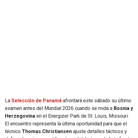
JAGUARS
WIZARDS
TITANS
WARRIORS
COWBOYS
CLIPPERS
GIANTS
LAKERS
EAGLES
SUNS
COMMANDERS
KINGS
La
Selección de Panamá
afrontará este sábado su último
CARDINALS
MAVERICKS
examen antes del Mundial 2026 cuando se mida a
Bosnia y
Herzegovina
en el Energizer Park de St. Louis, Missouri.
RAMS
ROCKETS
El encuentro representa la última oportunidad para que el
técnico
Thomas Christiansen
ajuste detalles tácticos y
49ERS
GRIZZLIES