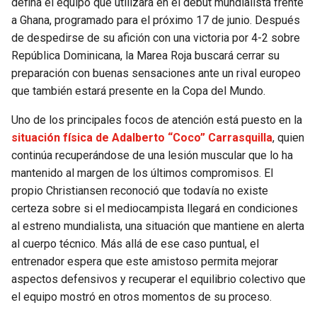
defina el equipo que utilizará en el debut mundialista frente
a Ghana, programado para el próximo 17 de junio. Después
SEAHAWKS
PELICANS
de despedirse de su afición con una victoria por 4-2 sobre
República Dominicana, la Marea Roja buscará cerrar su
BEARS
SPURS
preparación con buenas sensaciones ante un rival europeo
que también estará presente en la Copa del Mundo.
LIONS
NUGGETS
Uno de los principales focos de atención está puesto en la
situación física de Adalberto “Coco” Carrasquilla
, quien
PACKERS
TIMBERWOLVES
continúa recuperándose de una lesión muscular que lo ha
mantenido al margen de los últimos compromisos. El
VIKINGS
THUNDER
propio Christiansen reconoció que todavía no existe
certeza sobre si el mediocampista llegará en condiciones
FALCONS
TRAIL BLAZERS
al estreno mundialista, una situación que mantiene en alerta
al cuerpo técnico. Más allá de ese caso puntual, el
PANTHERS
JAZZ
entrenador espera que este amistoso permita mejorar
aspectos defensivos y recuperar el equilibrio colectivo que
SAINTS
el equipo mostró en otros momentos de su proceso.