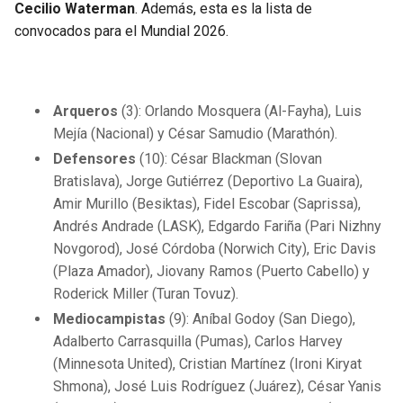
Cecilio Waterman
. Además, esta es la lista de
convocados para el Mundial 2026.
Arqueros
(3): Orlando Mosquera (Al-Fayha), Luis
Mejía (Nacional) y César Samudio (Marathón).
Defensores
(10): César Blackman (Slovan
Bratislava), Jorge Gutiérrez (Deportivo La Guaira),
Amir Murillo (Besiktas), Fidel Escobar (Saprissa),
Andrés Andrade (LASK), Edgardo Fariña (Pari Nizhny
Novgorod), José Córdoba (Norwich City), Eric Davis
(Plaza Amador), Jiovany Ramos (Puerto Cabello) y
Roderick Miller (Turan Tovuz).
Mediocampistas
(9): Aníbal Godoy (San Diego),
Adalberto Carrasquilla (Pumas), Carlos Harvey
(Minnesota United), Cristian Martínez (Ironi Kiryat
Shmona), José Luis Rodríguez (Juárez), César Yanis