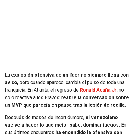
SEAHAWKS
PELICANS
BEARS
SPURS
LIONS
NUGGETS
PACKERS
TIMBERWOLVES
VIKINGS
THUNDER
La
explosión ofensiva de un líder no siempre llega con
aviso,
pero cuando aparece, cambia el pulso de toda una
franquicia. En Atlanta, el regreso de
Ronald Acuña Jr
.
no
FALCONS
TRAIL BLAZERS
solo reactiva a los Braves: r
eabre la conversación sobre
un MVP que parecía en pausa tras la lesión de rodilla.
PANTHERS
JAZZ
Después de meses de incertidumbre,
el venezolano
SAINTS
vuelve a hacer lo que mejor sabe: dominar juegos.
En
sus últimos encuentros
ha encendido la ofensiva con