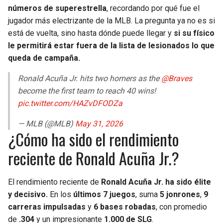
BUCCANEERS
números de superestrella
, recordando por qué fue el
jugador más electrizante de la MLB. La pregunta ya no es si
está de vuelta, sino hasta dónde puede llegar y
si su físico
le permitirá estar fuera de la lista de lesionados lo que
queda de campaña.
Ronald Acuña Jr. hits two homers as the
@Braves
become the first team to reach 40 wins!
pic.twitter.com/HAZvDFODZa
— MLB (@MLB)
May 31, 2026
¿Cómo ha sido el rendimiento
reciente de Ronald Acuña Jr.?
El rendimiento reciente de
Ronald Acuña Jr.
ha sido élite
y decisivo.
En los
últimos 7 juegos
, suma
5 jonrones
,
9
carreras impulsadas
y
6 bases robadas
, con promedio
de
.304
y un impresionante
1.000 de SLG
.