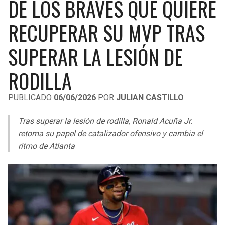
DE LOS BRAVES QUE QUIERE
LIGA DE EXPANSIÓN MX
UEFA EUROPA LEAGUE
RECUPERAR SU MVP TRAS
RAIDERS
CAVALIERS
LEAGUES CUP
UEFA CONFERENCE LEAGUE
SUPERAR LA LESIÓN DE
MLS
CHARGERS
PISTONS
RODILLA
COPA LIBERTADORES
RAVENS
PACERS
COPA SUDAMERICANA
PUBLICADO
06/06/2026
POR
JULIAN CASTILLO
BENGALS
BUCKS
LIGA BETPLAY
Tras superar la lesión de rodilla, Ronald Acuña Jr.
BROWNS
HAWKS
retoma su papel de catalizador ofensivo y cambia el
OTRAS LIGAS
ritmo de Atlanta
STEELERS
HORNETS
TEXANS
HEAT
COLTS
MAGIC