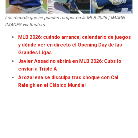
JAGUARS
WIZARDS
Los récords que se pueden romper en la MLB 2026 | IMAGN
TITANS
WARRIORS
IMAGES via Reuters
MLB 2026: cuándo arranca, calendario de juegos
COWBOYS
CLIPPERS
y dónde ver en directo el Opening Day de las
Grandes Ligas
GIANTS
LAKERS
Javier Assad no abrirá en MLB 2026: Cubs lo
envían a Triple A
EAGLES
SUNS
Arozarena se disculpa tras choque con Cal
Raleigh en el Clásico Mundial
COMMANDERS
KINGS
CARDINALS
MAVERICKS
RAMS
ROCKETS
49ERS
GRIZZLIES