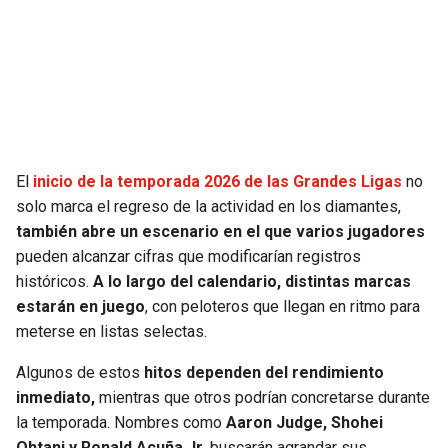
SEAHAWKS
PELICANS
BEARS
SPURS
LIONS
NUGGETS
El
inicio de la temporada 2026 de las Grandes Ligas
no
PACKERS
TIMBERWOLVES
solo marca el regreso de la actividad en los diamantes,
también abre un escenario en el que varios jugadores
VIKINGS
THUNDER
pueden alcanzar cifras que modificarían registros
históricos.
A lo largo del calendario, distintas marcas
FALCONS
TRAIL BLAZERS
estarán en juego
, con peloteros que llegan en ritmo para
meterse en listas selectas.
PANTHERS
JAZZ
Algunos de estos
hitos dependen del rendimiento
inmediato,
mientras que otros podrían concretarse durante
SAINTS
la temporada. Nombres como
Aaron Judge, Shohei
Ohtani y Ronald Acuña Jr,
buscarán agrandar sus