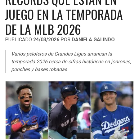
LIGA DE EXPANSIÓN MX
UEFA EUROPA LEAGUE
JUEGO EN LA TEMPORADA
RAIDERS
CAVALIERS
LEAGUES CUP
UEFA CONFERENCE LEAGUE
DE LA MLB 2026
MLS
CHARGERS
PISTONS
PUBLICADO
24/03/2026
POR
DANIELA GALINDO
COPA LIBERTADORES
RAVENS
PACERS
Varios peloteros de Grandes Ligas arrancan la
COPA SUDAMERICANA
temporada 2026 cerca de cifras históricas en jonrones,
BENGALS
BUCKS
ponches y bases robadas
LIGA BETPLAY
BROWNS
HAWKS
OTRAS LIGAS
STEELERS
HORNETS
TEXANS
HEAT
COLTS
MAGIC