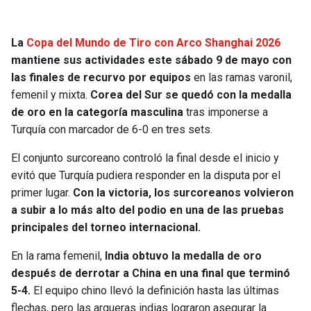
JAGUARS
WIZARDS
La
Copa del Mundo de Tiro con Arco Shanghai 2026
TITANS
WARRIORS
mantiene sus actividades este sábado 9 de mayo con
las finales de recurvo por equipos
en las ramas varonil,
COWBOYS
CLIPPERS
femenil y mixta.
Corea del Sur se quedó con la medalla
de oro en la categoría masculina
tras imponerse a
GIANTS
LAKERS
Turquía con marcador de 6-0 en tres sets.
El conjunto surcoreano controló la final desde el inicio y
EAGLES
SUNS
evitó que Turquía pudiera responder en la disputa por el
primer lugar.
Con la victoria, los surcoreanos volvieron
COMMANDERS
KINGS
a subir a lo más alto del podio en una de las pruebas
principales del torneo internacional.
CARDINALS
MAVERICKS
En la rama femenil,
India obtuvo la medalla de oro
RAMS
ROCKETS
después de derrotar a China en una final que terminó
5-4.
El equipo chino llevó la definición hasta las últimas
49ERS
GRIZZLIES
flechas, pero las arqueras indias lograron asegurar la