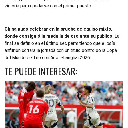
victoria para quedarse con el primer puesto.
SEAHAWKS
PELICANS
BEARS
SPURS
China pudo celebrar en la prueba de equipo mixto,
donde consiguió la medalla de oro ante su público.
La
LIONS
NUGGETS
final se definió en el último set, permitiendo que el país
anfitrión cerrara la jornada con un título dentro de la Copa
PACKERS
TIMBERWOLVES
del Mundo de Tiro con Arco Shanghai 2026.
TE PUEDE INTERESAR:
VIKINGS
THUNDER
FALCONS
TRAIL BLAZERS
PANTHERS
JAZZ
SAINTS