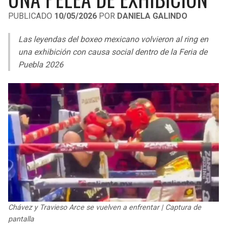
LIGA DE EXPANSIÓN MX
UEFA EUROPA LEAGUE
PUBLICADO
10/05/2026
POR
DANIELA GALINDO
RAIDERS
CAVALIERS
LEAGUES CUP
UEFA CONFERENCE LEAGUE
Las leyendas del boxeo mexicano volvieron al ring en
MLS
una exhibición con causa social dentro de la Feria de
CHARGERS
PISTONS
Puebla 2026
COPA LIBERTADORES
RAVENS
PACERS
COPA SUDAMERICANA
BENGALS
BUCKS
LIGA BETPLAY
BROWNS
HAWKS
OTRAS LIGAS
STEELERS
HORNETS
TEXANS
HEAT
Chávez y Travieso Arce se vuelven a enfrentar | Captura de
COLTS
MAGIC
pantalla