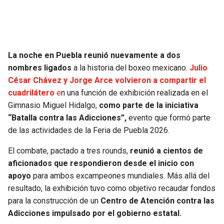
SEAHAWKS
PELICANS
BEARS
SPURS
La noche en Puebla reunió nuevamente a dos
nombres ligados
a la historia del boxeo mexicano.
Julio
LIONS
NUGGETS
César Chávez y Jorge Arce volvieron a compartir el
cuadrilátero
e
n una función de exhibición realizada en el
PACKERS
TIMBERWOLVES
Gimnasio Miguel Hidalgo,
como parte de la iniciativa
“Batalla contra las Adicciones”,
evento que formó parte
VIKINGS
THUNDER
de las actividades de la Feria de Puebla 2026.
FALCONS
TRAIL BLAZERS
El combate, pactado a tres rounds,
reunió a cientos de
aficionados que respondieron desde el inicio con
PANTHERS
JAZZ
apoyo
para ambos excampeones mundiales. Más allá del
resultado, la exhibición tuvo como objetivo recaudar fondos
para la construcción de un
Centro de Atención contra las
SAINTS
Adicciones impulsado por el gobierno estatal.