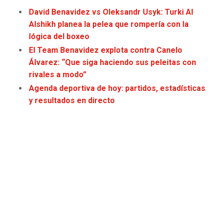
JAGUARS
WIZARDS
David Benavidez vs Oleksandr Usyk: Turki Al
Alshikh planea la pelea que rompería con la
TITANS
WARRIORS
lógica del boxeo
El Team Benavidez explota contra Canelo
COWBOYS
CLIPPERS
Álvarez: “Que siga haciendo sus peleitas con
rivales a modo”
GIANTS
LAKERS
Agenda deportiva de hoy: partidos, estadísticas
y resultados en directo
EAGLES
SUNS
COMMANDERS
KINGS
CARDINALS
MAVERICKS
RAMS
ROCKETS
49ERS
GRIZZLIES