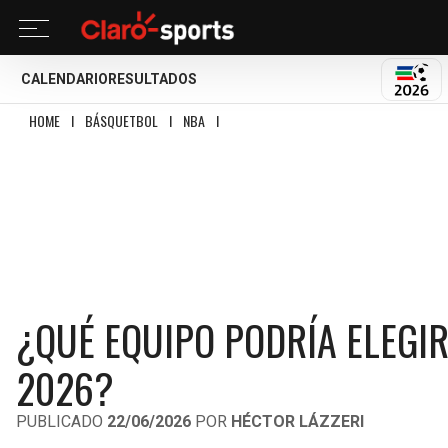
CALENDARIO
RESULTADOS
MUND
HOME
I
BÁSQUETBOL
I
NBA
I
¿QUÉ EQUIPO PODRÍA ELEGIR A KARIM LÓP
¿QUÉ EQUIPO PODRÍA ELEGIR
2026?
PUBLICADO
22/06/2026
POR
HÉCTOR LÁZZERI