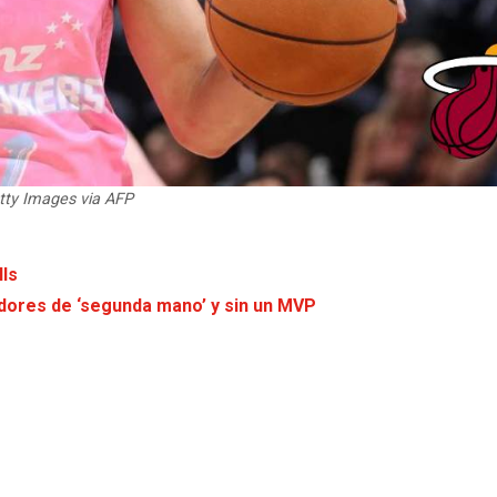
etty Images via AFP
lls
ugadores de ‘segunda mano’ y sin un MVP