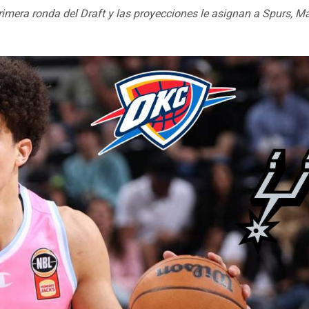
rimera ronda del Draft y las proyecciones le asignan a Spurs, M