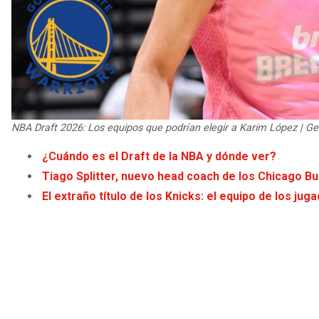
NBA Draft 2026: Los equipos que podrían elegir a Karim López | G
¿Cuándo es el Draft de la NBA y dónde ver?
Tiago Splitter, nuevo head coach de los Chicago Bu
El extraño título de los Knicks: el equipo de los j