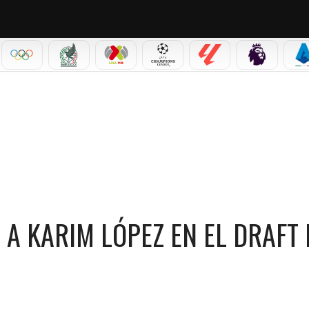
IAL 2026
OLÍMPICOS
SELECCIÓN MEXICANA
LIGA MX
CHAMPIONS LEAGUE
LALIGA
PREMIER L
S
EZ EN EL DRAFT NBA 2026?
 A KARIM LÓPEZ EN EL DRAFT