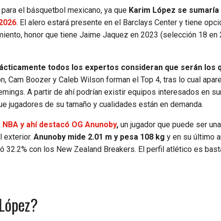
ca para el básquetbol mexicano, ya que
Karim López se sumaría 
2026
. El alero estará presente en el Barclays Center y tiene opc
amiento, honor que tiene Jaime Jaquez en 2023 (selección 18 en 
rácticamente todos los expertos consideran que serán los 
, Cam Boozer y Caleb Wilson forman el Top 4, tras lo cual apar
mings. A partir de ahí podrían existir equipos interesados en s
 que jugadores de su tamaño y cualidades están en demanda.
la NBA y ahí destacó OG Anunoby
,
un jugador que puede ser una
 exterior.
Anunoby mide 2.01 m y pesa 108 kg
y en su último a
ró 32.2% con los New Zealand Breakers. El perfil atlético es bas
 López?