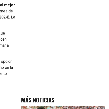
al mejor
iones de
2024). La
que
ecen
umar a
 opción
ño en la
tante
MÁS NOTICIAS