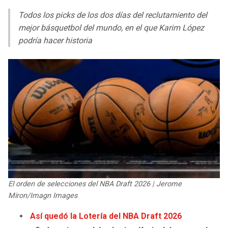
LIGA DE EXPANSIÓN MX
UEFA EUROPA LEAGUE
Todos los picks de los dos días del reclutamiento del
RAIDERS
CAVALIERS
mejor básquetbol del mundo, en el que Karim López
LEAGUES CUP
UEFA CONFERENCE LEAGUE
podría hacer historia
MLS
CHARGERS
PISTONS
COPA LIBERTADORES
RAVENS
PACERS
COPA SUDAMERICANA
BENGALS
BUCKS
LIGA BETPLAY
BROWNS
HAWKS
OTRAS LIGAS
STEELERS
HORNETS
El orden de selecciones del NBA Draft 2026 | Jerome
TEXANS
HEAT
Miron/Imagn Images
COLTS
MAGIC
Así quedó la Lotería del NBA Draft 2026