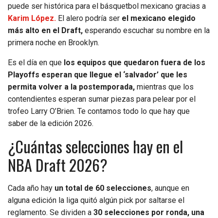
puede ser histórica para el básquetbol mexicano gracias a
Karim López.
El alero podría ser
el mexicano elegido
SEAHAWKS
PELICANS
más alto en el Draft,
esperando escuchar su nombre en la
primera noche en Brooklyn.
BEARS
SPURS
Es el día en que
los equipos que quedaron fuera de los
LIONS
NUGGETS
Playoffs esperan que llegue el ‘salvador’ que les
permita volver a la postemporada,
mientras que los
PACKERS
TIMBERWOLVES
contendientes esperan sumar piezas para pelear por el
trofeo Larry O’Brien. Te contamos todo lo que hay que
VIKINGS
THUNDER
saber de la edición 2026.
¿Cuántas selecciones hay en el
FALCONS
TRAIL BLAZERS
NBA Draft 2026?
PANTHERS
JAZZ
Cada año hay
un total de 60 selecciones
, aunque en
SAINTS
alguna edición la liga quitó algún pick por saltarse el
reglamento. Se dividen a
30 selecciones por ronda, una