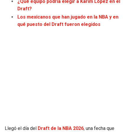
¿Qué equipo podría elegir a Karim López en el
JAGUARS
WIZARDS
Draft?
Los mexicanos que han jugado en la NBA y en
TITANS
WARRIORS
qué puesto del Draft fueron elegidos
COWBOYS
CLIPPERS
GIANTS
LAKERS
EAGLES
SUNS
COMMANDERS
KINGS
CARDINALS
MAVERICKS
RAMS
ROCKETS
49ERS
GRIZZLIES
Llegó el día del
Draft de la NBA 2026
, una fecha que