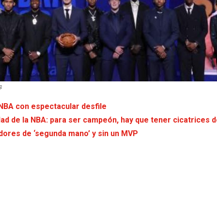
s
NBA con espectacular desfile
d de la NBA: para ser campeón, hay que tener cicatrices d
ugadores de ‘segunda mano’ y sin un MVP