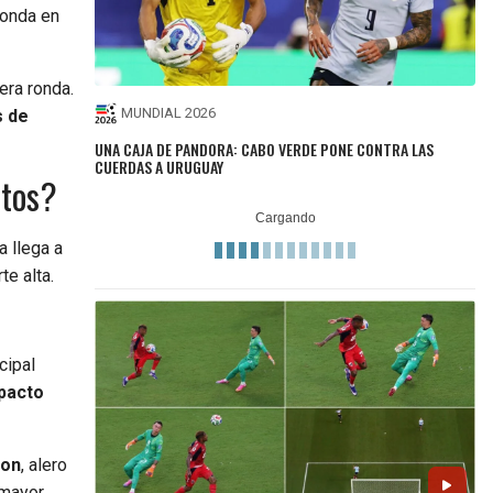
ronda en
era ronda.
MUNDIAL 2026
s de
UNA CAJA DE PANDORA: CABO VERDE PONE CONTRA LAS
CUERDAS A URUGUAY
ctos?
a llega a
te alta.
cipal
mpacto
son
, alero
 mayor