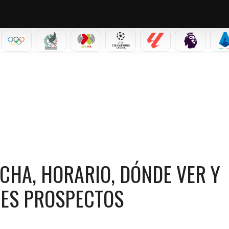
IAL 2026
OLÍMPICOS
SELECCIÓN MEXICANA
LIGA MX
CHAMPIONS LEAGUE
LALIGA
PREMIER L
S
O, DÓNDE VER Y QUIÉNES SON LOS PRINCIPALES PROSPECTOS
ECHA, HORARIO, DÓNDE VER Y
LES PROSPECTOS