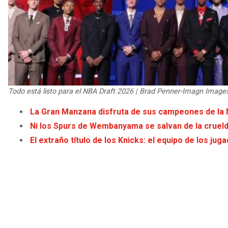
Todo está listo para el NBA Draft 2026 | Brad Penner-Imagn Image
La Gran Manzana disfruta de sus campeones de la 
Ni los Spurs de Wembanyama se salvan de la cruelda
El extraño título de los Knicks: el equipo de los j