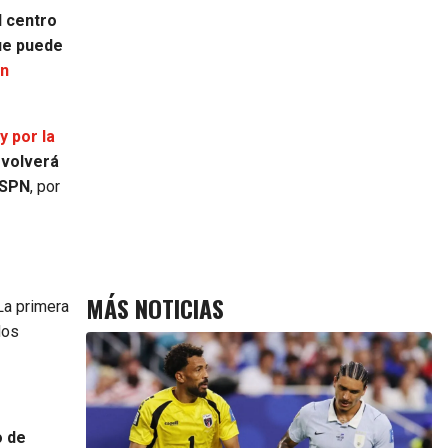
l centro
ue puede
yn
y por la
 volverá
ESPN
, por
MÁS NOTICIAS
a primera
dos
o de