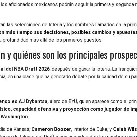
e los aficionados mexicanos podrán seguir la primera y segunda 
n las selecciones de lotería y los nombres llamados en la prim
 con más tiempo sus decisiones, posibles cambios y apuesta
a profundidad más allá de los primeros puestos.
n y quiénes son los principales prospe
al del NBA Draft 2026
, después de ganar la lotería. La franquici
cia, en una clase que ha generado debate por la calidad de su par
enso es AJ Dybantsa,
alero de BYU, quien aparece como el prin
 físico, capacidad ofensiva y proyección como jugador de i
a Washington.
rdia de Kansas;
Cameron Boozer
, interior de Duke; y
Caleb Wil
bloque de talento del Draft y son considerados los nombres con