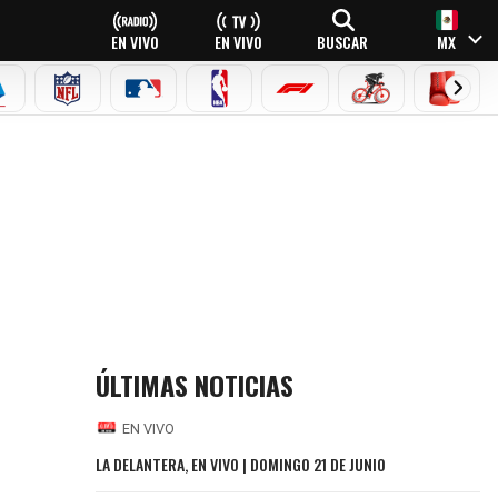
EN VIVO
EN VIVO
BUSCAR
MX
EAGUE
ERIE A
NFL
MLB
NBA
FÓRMULA 1
CICLISMO
BOXEO
ÚLTIMAS NOTICIAS
EN VIVO
LA DELANTERA, EN VIVO | DOMINGO 21 DE JUNIO