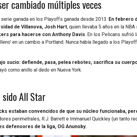
ser cambiado múltiples veces
ra serie ganada en los Playoffs ganada desde 2013.
En febrero d
sidad de Villanova, Josh Hart
, quien llevaba 5 años en la NBA 
kers para hacerse con Anthony Davis
. En los Pelicans sufrió 
leno’ en un cambio a Portland. Nunca había llegado a los Playoff
ajo sucio: defiende, pasa, pelea rebotes, sacrifica su cuerp
cayó como anillo al dedo en Nueva York.
sido All Star
Knicks estaban convencidos de que su núcleo funcionaba, per
dores perimetrales, R.J. Barrett e Immanuel Quickley (un tanto r
es defensores de la liga, OG Anunoby.