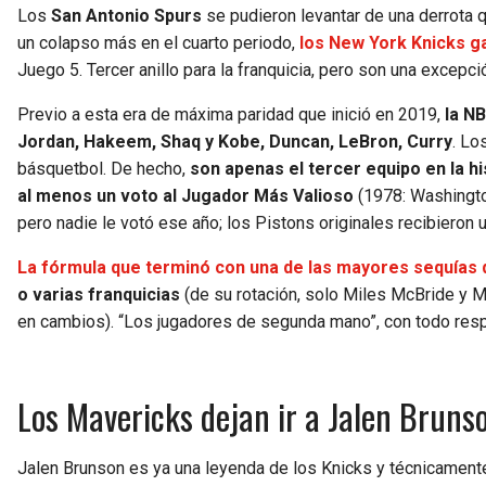
Los
San Antonio Spurs
se pudieron levantar de una derrota 
un colapso más en el cuarto periodo,
los New York Knicks 
Juego 5. Tercer anillo para la franquicia, pero son una excepció
Previo a esta era de máxima paridad que inició en 2019,
la N
Jordan, Hakeem, Shaq y Kobe, Duncan, LeBron, Curry
. Lo
básquetbol. De hecho,
son apenas el tercer equipo en la hi
al menos un voto al Jugador Más Valioso
(1978: Washingto
pero nadie le votó ese año; los Pistons originales recibieron
La fórmula que terminó con una de las mayores sequías 
o varias franquicias
(de su rotación, solo Miles McBride y Mi
en cambios). “Los jugadores de segunda mano”, con todo resp
Los Mavericks dejan ir a Jalen Bruns
Jalen Brunson es ya una leyenda de los Knicks y técnicamen