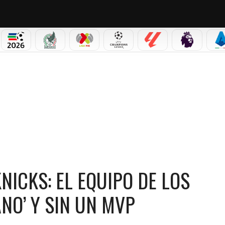
PICOS
MUNDIAL 2026
SELECCIÓN MEXICANA
LIGA MX
CHAMPIONS LEAGUE
LALIGA
PREMIER L
S
UIPO DE LOS JUGADORES DE ‘SEGUNDA MANO’ Y SIN UN MVP
NICKS: EL EQUIPO DE LOS
NO’ Y SIN UN MVP