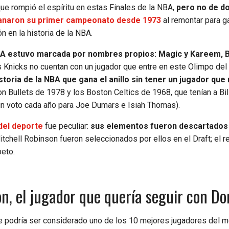
que rompió el espíritu en estas Finales de la NBA,
pero no de do
ganaron su primer campeonato desde 1973
al remontar para ga
n en la historia de la NBA.
BA estuvo marcada por nombres propios: Magic y Kareem, B
s Knicks no cuentan con un jugador que entre en este Olimpo del
storia de la NBA que gana el anillo sin tener un jugador que 
n Bullets de 1978 y los Boston Celtics de 1968, que tenían a Bil
 un voto cada año para Joe Dumars e Isiah Thomas).
del deporte
fue peculiar:
sus elementos fueron descartados
tchell Robinson fueron seleccionados por ellos en el Draft; el r
eto.
on, el jugador que quería seguir con Do
te podría ser considerado uno de los 10 mejores jugadores del