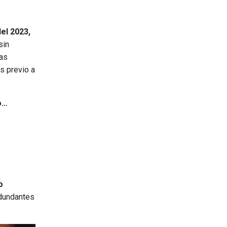
el 2023,
sin
las
s previo a
o…
o
edundantes