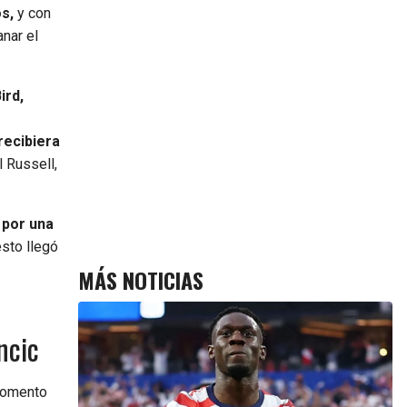
s,
y con
nar el
ird,
recibiera
l Russell,
 por una
esto llegó
MÁS NOTICIAS
ncic
 momento