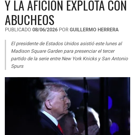
Y LA AFICIÓN EXPLOTA CON
LIGA DE EXPANSIÓN MX
UEFA EUROPA LEAGUE
ABUCHEOS
RAIDERS
CAVALIERS
LEAGUES CUP
UEFA CONFERENCE LEAGUE
PUBLICADO
08/06/2026
POR
GUILLERMO HERRERA
MLS
CHARGERS
PISTONS
El presidente de Estados Unidos asistió este lunes al
COPA LIBERTADORES
RAVENS
PACERS
Madison Square Garden para presenciar el tercer
COPA SUDAMERICANA
partido de la serie entre New York Knicks y San Antonio
BENGALS
BUCKS
Spurs
LIGA BETPLAY
BROWNS
HAWKS
OTRAS LIGAS
STEELERS
HORNETS
TEXANS
HEAT
COLTS
MAGIC