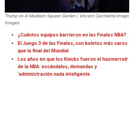
JAGUARS
WIZARDS
Trump en el Madison Square Garden | Vincent Carchietta-Imagn
TITANS
WARRIORS
Images
¿Cuántos equipos barrieron en las Finales NBA?
COWBOYS
CLIPPERS
El Juego 3 de las Finales, con boletos más caros
que la final del Mundial
GIANTS
LAKERS
Los años en que los Knicks fueron el hazmerreír
de la NBA: escándalos, demandas y
EAGLES
SUNS
‘administración nada inteligente
COMMANDERS
KINGS
CARDINALS
MAVERICKS
RAMS
ROCKETS
49ERS
GRIZZLIES