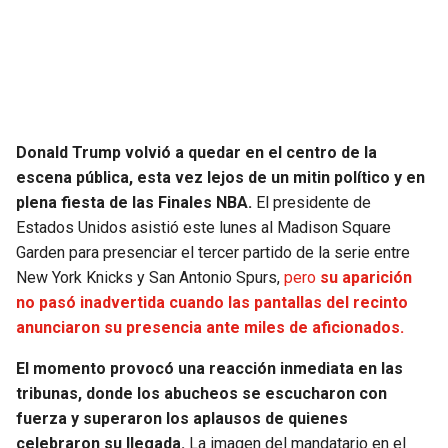
SEAHAWKS
PELICANS
BEARS
SPURS
LIONS
NUGGETS
Donald Trump volvió a quedar en el centro de la
escena pública, esta vez lejos de un mitin político y en
PACKERS
TIMBERWOLVES
plena fiesta de las Finales NBA.
El presidente de
Estados Unidos asistió este lunes al Madison Square
VIKINGS
THUNDER
Garden para presenciar el tercer partido de la serie entre
New York Knicks y San Antonio Spurs,
pero
su aparición
FALCONS
TRAIL BLAZERS
no pasó inadvertida cuando las pantallas del recinto
anunciaron su presencia ante miles de aficionados.
PANTHERS
JAZZ
El momento provocó una reacción inmediata en las
tribunas, donde los abucheos se escucharon con
SAINTS
fuerza y superaron los aplausos de quienes
celebraron su llegada.
La imagen del mandatario en el