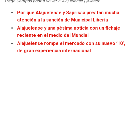
Diego Campos podría volver a Alajuelense | @ldacr
JAGUARS
WIZARDS
Por qué Alajuelense y Saprissa prestan mucha
atención a la sanción de Municipal Liberia
TITANS
WARRIORS
Alajuelense y una pésima noticia con un fichaje
reciente en el medio del Mundial
COWBOYS
CLIPPERS
Alajuelense rompe el mercado con su nuevo ’10’,
de gran experiencia internacional
GIANTS
LAKERS
EAGLES
SUNS
COMMANDERS
KINGS
CARDINALS
MAVERICKS
RAMS
ROCKETS
49ERS
GRIZZLIES