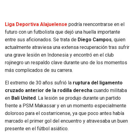
SEAHAWKS
PELICANS
Liga Deportiva Alajuelense
podría reencontrarse en el
BEARS
SPURS
futuro con un futbolista que dejó una huella importante
entre sus aficionados. Se trata de
Diego Campos
, quien
LIONS
NUGGETS
actualmente atraviesa una extensa recuperación tras sufrir
una grave lesión en Indonesia y encontró en el club
PACKERS
TIMBERWOLVES
rojinegro un respaldo clave durante uno de los momentos
más complicados de su carrera.
VIKINGS
THUNDER
El extremo de 30 años sufrió la
ruptura del ligamento
cruzado anterior de la rodilla derecha
cuando militaba
FALCONS
TRAIL BLAZERS
en
Bali United
. La lesión se produjo durante un partido
frente a PSM Makassar y en un momento especialmente
PANTHERS
JAZZ
doloroso para el costarricense, ya que poco antes había
marcado el primer gol del encuentro y atravesaba un buen
SAINTS
presente en el fútbol asiático.