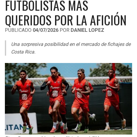
FUTBOLISTAS MÁS
LIGA DE EXPANSIÓN MX
UEFA EUROPA LEAGUE
QUERIDOS POR LA AFICIÓN
RAIDERS
CAVALIERS
LEAGUES CUP
UEFA CONFERENCE LEAGUE
PUBLICADO
04/07/2026
POR
DANIEL LOPEZ
MLS
CHARGERS
PISTONS
Una sorpresiva posibilidad en el mercado de fichajes de
COPA LIBERTADORES
RAVENS
PACERS
Costa Rica.
COPA SUDAMERICANA
BENGALS
BUCKS
LIGA BETPLAY
BROWNS
HAWKS
OTRAS LIGAS
STEELERS
HORNETS
TEXANS
HEAT
COLTS
MAGIC